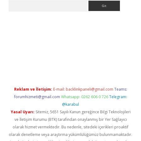
Arama
eni giriş
Betexper giriş adresi güncellendi
betexper.xyz
hiltonb
Reklam ve İletişim:
E-mail:
backlinkpaneli@gmail.com
Teams:
forumhizmeti@gmail.com
Whatsapp: 0262 606 0 726
Telegram:
@karabul
Yasal Uyarı:
Sitemiz, 5651 Sayılı Kanun gereğince Bilgi Teknolojileri
ve İletişim Kurumu (BTK) tarafından onaylanmış bir Yer Sağlayıcı
olarak hizmet vermektedir. Bu nedenle, sitedeki içerikleri proaktif
olarak denetleme veya araştırma yükümlülüğümüz bulunmamaktadır.