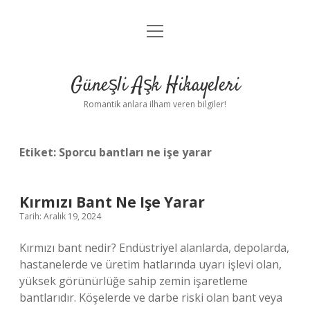
menüyü
Anasayfa
aç
Gizlilik Politikası
Güneşli Aşk Hikayeleri
Yasal Uyarı
Romantik anlara ilham veren bilgiler!
Hakkımızda
Etiket:
Sporcu bantları ne işe yarar
Kırmızı Bant Ne Işe Yarar
Tarih: Aralık 19, 2024
Kırmızı bant nedir? Endüstriyel alanlarda, depolarda,
hastanelerde ve üretim hatlarında uyarı işlevi olan,
yüksek görünürlüğe sahip zemin işaretleme
bantlarıdır. Köşelerde ve darbe riski olan bant veya