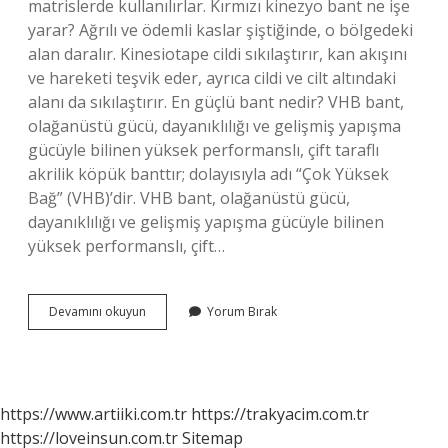
matrislerde kullanılırlar. Kırmızı kinezyo bant ne işe
yarar? Ağrılı ve ödemli kaslar şiştiğinde, o bölgedeki
alan daralır. Kinesiotape cildi sıkılaştırır, kan akışını
ve hareketi teşvik eder, ayrıca cildi ve cilt altındaki
alanı da sıkılaştırır. En güçlü bant nedir? VHB bant,
olağanüstü gücü, dayanıklılığı ve gelişmiş yapışma
gücüyle bilinen yüksek performanslı, çift taraflı
akrilik köpük banttır; dolayısıyla adı “Çok Yüksek
Bağ” (VHB)’dir. VHB bant, olağanüstü gücü,
dayanıklılığı ve gelişmiş yapışma gücüyle bilinen
yüksek performanslı, çift…
Kırmızı
Devamını okuyun
Yorum Bırak
Bant
Ne
Işe
Yarar
https://www.artiiki.com.tr
https://trakyacim.com.tr
https://loveinsun.com.tr
Sitemap