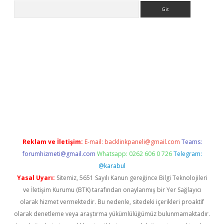
Arama
eni giriş
Betexper giriş adresi güncellendi
betexper.xyz
hiltonb
Reklam ve İletişim:
E-mail:
backlinkpaneli@gmail.com
Teams:
forumhizmeti@gmail.com
Whatsapp: 0262 606 0 726
Telegram:
@karabul
Yasal Uyarı:
Sitemiz, 5651 Sayılı Kanun gereğince Bilgi Teknolojileri
ve İletişim Kurumu (BTK) tarafından onaylanmış bir Yer Sağlayıcı
olarak hizmet vermektedir. Bu nedenle, sitedeki içerikleri proaktif
olarak denetleme veya araştırma yükümlülüğümüz bulunmamaktadır.