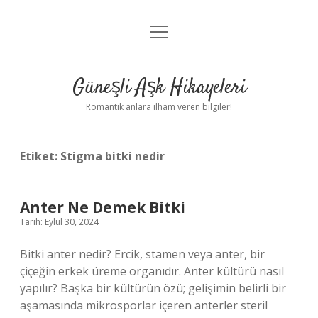
menüyü
Anasayfa
aç
Gizlilik Politikası
Güneşli Aşk Hikayeleri
Yasal Uyarı
Romantik anlara ilham veren bilgiler!
Hakkımızda
Etiket:
Stigma bitki nedir
Anter Ne Demek Bitki
Tarih: Eylül 30, 2024
Bitki anter nedir? Ercik, stamen veya anter, bir
çiçeğin erkek üreme organıdır. Anter kültürü nasıl
yapılır? Başka bir kültürün özü; gelişimin belirli bir
aşamasında mikrosporlar içeren anterler steril