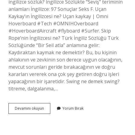
ingilizce sözlük? İngilizce Sözlükte “Seviş” teriminin
anlamları İngilizce: 97 Sonuçlar Seks F. Uçan
Kaykay’ın İngilizcesi ne? Uçan kaykay | Omni
Hoverboard #Tech #OMNIHOverboard
#HoverboardAircraft #flyboard #Surfer. Skip
Rope’nin İngilizcesi ne? Türk İngiliz Sözlüğü Türk
Sözlüğünde “Bir Seil atla” anlamına gelir:
Kaydıraktan kaymak ne demektir? Bu, bu kişinin
ahlakının ve zevkinin son derece uygun olacağının,
mevcut sorunları geride bırakacağının ve doğru
kararları vererek ona çok şey getiren doğru işleri
yapacağının bir işaretidir. Swing ne demek swing?
titreme, dalgalanma,…
Kaydırağın
Devamını okuyun
Yorum Bırak
Ingilizce
Anlamı
Nedir