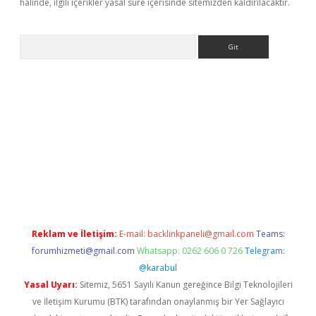
halinde, ilgili içerikler yasal süre içerisinde sitemizden kaldırılacaktır.
Arama
eni giriş
Betexper giriş adresi güncellendi
betexper.xyz
hilton
Reklam ve İletişim:
E-mail:
backlinkpaneli@gmail.com
Teams:
forumhizmeti@gmail.com
Whatsapp: 0262 606 0 726
Telegram:
@karabul
Yasal Uyarı:
Sitemiz, 5651 Sayılı Kanun gereğince Bilgi Teknolojileri
ve İletişim Kurumu (BTK) tarafından onaylanmış bir Yer Sağlayıcı