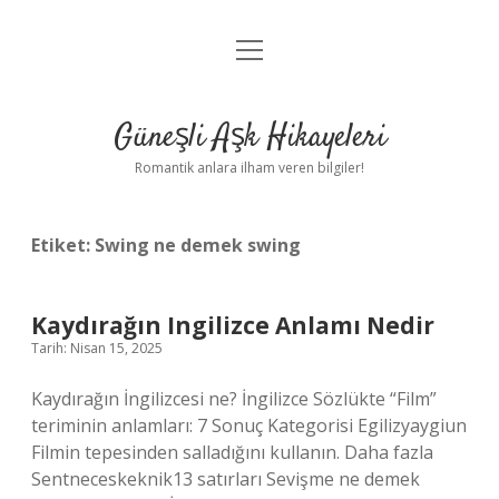
menüyü
Anasayfa
aç
Gizlilik Politikası
Güneşli Aşk Hikayeleri
Yasal Uyarı
Romantik anlara ilham veren bilgiler!
Hakkımızda
Etiket:
Swing ne demek swing
Kaydırağın Ingilizce Anlamı Nedir
Tarih: Nisan 15, 2025
Kaydırağın İngilizcesi ne? İngilizce Sözlükte “Film”
teriminin anlamları: 7 Sonuç Kategorisi Egilizyaygiun
Filmin tepesinden salladığını kullanın. Daha fazla
Sentneceskeknik13 satırları Sevişme ne demek