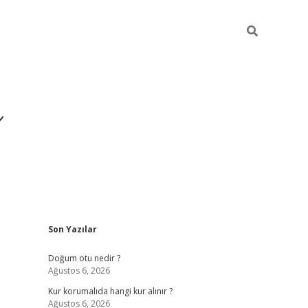
i
Sidebar
Son Yazılar
betci
vdcasino giriş
ilbet casino
ilbet yeni giriş
Doğum otu nedir ?
Ağustos 6, 2026
Kur korumalıda hangi kur alınır ?
Ağustos 6, 2026