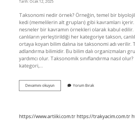
Tarih: Ocak 12, 2025
Taksonomi nedir örnek? Örneğin, temel bir biyoloji
kedi (memelilerin alt grupları) gibi kavramları içeri
nesneler bir kavramın örnekleri olarak kabul edilir
canlıların yerleştirildiği her kategoriye takson, canl
ortaya koyan bilim dalına ise taksonomi adı verilir.
adlandırma bilimidir. Bu bilim dalı organizmaları gru
yardımcı olur. Taksonomik sınıflandırma nasıl olur? 
kategori,…
Taksonomik
Devamını okuyun
Yorum Bırak
Karakterler
Nedir
https://www.artiiki.com.tr
https://trakyacim.com.tr
h