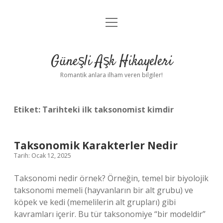
menüyü
Anasayfa
aç
Gizlilik Politikası
Güneşli Aşk Hikayeleri
Yasal Uyarı
Romantik anlara ilham veren bilgiler!
Hakkımızda
Etiket:
Tarihteki ilk taksonomist kimdir
Taksonomik Karakterler Nedir
Tarih: Ocak 12, 2025
Taksonomi nedir örnek? Örneğin, temel bir biyolojik
taksonomi memeli (hayvanların bir alt grubu) ve
köpek ve kedi (memelilerin alt grupları) gibi
kavramları içerir. Bu tür taksonomiye “bir modeldir”