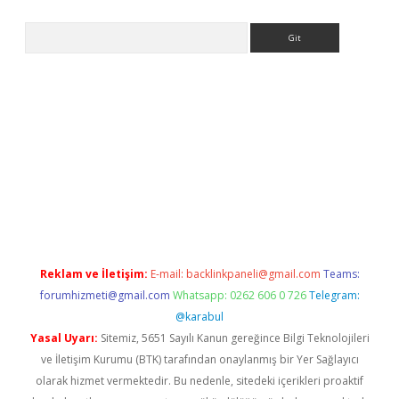
Arama
eni giriş
Betexper giriş adresi güncellendi
betexper.xyz
hilton
Reklam ve İletişim:
E-mail:
backlinkpaneli@gmail.com
Teams:
forumhizmeti@gmail.com
Whatsapp: 0262 606 0 726
Telegram:
@karabul
Yasal Uyarı:
Sitemiz, 5651 Sayılı Kanun gereğince Bilgi Teknolojileri
ve İletişim Kurumu (BTK) tarafından onaylanmış bir Yer Sağlayıcı
olarak hizmet vermektedir. Bu nedenle, sitedeki içerikleri proaktif