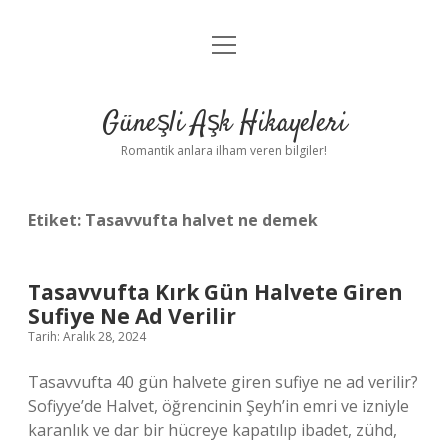
menüyü
Anasayfa
aç
Gizlilik Politikası
Güneşli Aşk Hikayeleri
Yasal Uyarı
Romantik anlara ilham veren bilgiler!
Hakkımızda
Etiket:
Tasavvufta halvet ne demek
Tasavvufta Kırk Gün Halvete Giren
Sufiye Ne Ad Verilir
Tarih: Aralık 28, 2024
Tasavvufta 40 gün halvete giren sufiye ne ad verilir?
Sofiyye’de Halvet, öğrencinin Şeyh’in emri ve izniyle
karanlık ve dar bir hücreye kapatılıp ibadet, zühd,