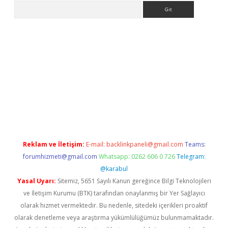
Arama
eni giriş
Betexper giriş adresi güncellendi
betexper.xyz
hilton
Reklam ve İletişim:
E-mail:
backlinkpaneli@gmail.com
Teams:
forumhizmeti@gmail.com
Whatsapp: 0262 606 0 726
Telegram:
@karabul
Yasal Uyarı:
Sitemiz, 5651 Sayılı Kanun gereğince Bilgi Teknolojileri
ve İletişim Kurumu (BTK) tarafından onaylanmış bir Yer Sağlayıcı
olarak hizmet vermektedir. Bu nedenle, sitedeki içerikleri proaktif
olarak denetleme veya araştırma yükümlülüğümüz bulunmamaktadır.