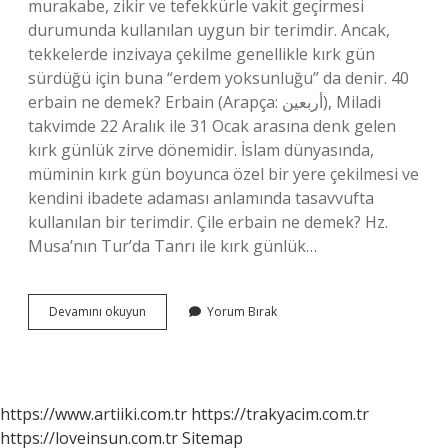
murakabe, zikir ve tefekkürle vakit geçirmesi
durumunda kullanılan uygun bir terimdir. Ancak,
tekkelerde inzivaya çekilme genellikle kırk gün
sürdüğü için buna “erdem yoksunluğu” da denir. 40
erbain ne demek? Erbain (Arapça: أربعين), Miladi
takvimde 22 Aralık ile 31 Ocak arasına denk gelen
kırk günlük zirve dönemidir. İslam dünyasında,
müminin kırk gün boyunca özel bir yere çekilmesi ve
kendini ibadete adaması anlamında tasavvufta
kullanılan bir terimdir. Çile erbain ne demek? Hz.
Musa’nın Tur’da Tanrı ile kırk günlük…
Tasavvufta
Devamını okuyun
Yorum Bırak
Kırk
Gün
Halvete
Giren
Sufiye
https://www.artiiki.com.tr
https://trakyacim.com.tr
Ne
https://loveinsun.com.tr
Sitemap
Ad