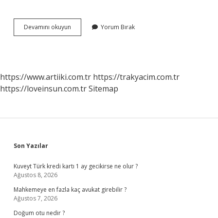
Tsk
Devamını okuyun
Yorum Bırak
Başkomutanlığını
Kim
Temsil
Eder
https://www.artiiki.com.tr
https://trakyacim.com.tr
https://loveinsun.com.tr
Sitemap
Sidebar
Son Yazılar
Kuveyt Türk kredi kartı 1 ay gecikirse ne olur ?
Ağustos 8, 2026
Mahkemeye en fazla kaç avukat girebilir ?
Ağustos 7, 2026
Doğum otu nedir ?