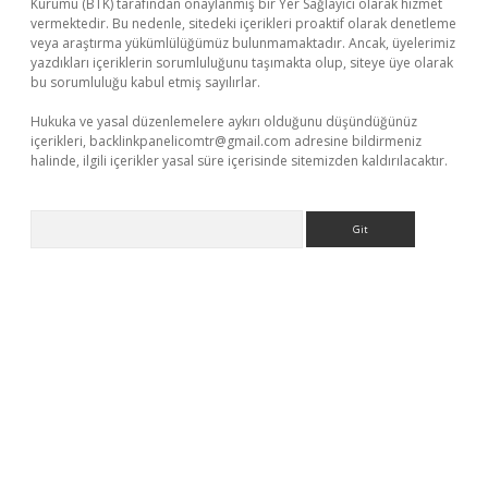
Kurumu (BTK) tarafından onaylanmış bir Yer Sağlayıcı olarak hizmet
vermektedir. Bu nedenle, sitedeki içerikleri proaktif olarak denetleme
veya araştırma yükümlülüğümüz bulunmamaktadır. Ancak, üyelerimiz
yazdıkları içeriklerin sorumluluğunu taşımakta olup, siteye üye olarak
bu sorumluluğu kabul etmiş sayılırlar.
Hukuka ve yasal düzenlemelere aykırı olduğunu düşündüğünüz
içerikleri,
backlinkpanelicomtr@gmail.com
adresine bildirmeniz
halinde, ilgili içerikler yasal süre içerisinde sitemizden kaldırılacaktır.
Arama
yeni giriş
Betexper giriş adresi güncellendi
betexper.xyz
hilton