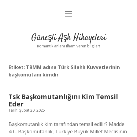
menüyü
Anasayfa
aç
Gizlilik Politikası
Güneşli Aşk Hikayeleri
Yasal Uyarı
Romantik anlara ilham veren bilgiler!
Hakkımızda
Etiket:
TBMM adına Türk Silahlı Kuvvetlerinin
başkomutanı kimdir
Tsk Başkomutanlığını Kim Temsil
Eder
Tarih: Şubat 20, 2025
Başkomutanlık kim tarafından temsil edilir? Madde
40.- Başkomutanlık, Türkiye Büyük Millet Meclisinin