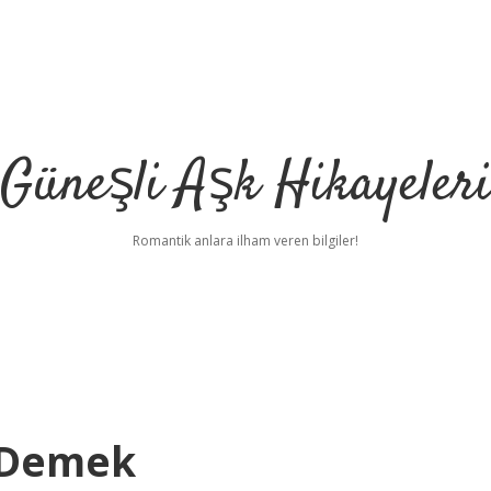
Güneşli Aşk Hikayeler
Romantik anlara ilham veren bilgiler!
 Demek