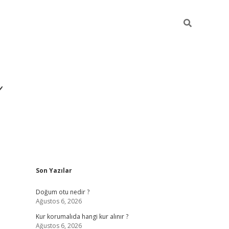
i
Sidebar
Son Yazılar
betci
vdcasino giriş
ilbet casino
ilbet yeni giriş
Doğum otu nedir ?
Ağustos 6, 2026
Kur korumalıda hangi kur alınır ?
Ağustos 6, 2026