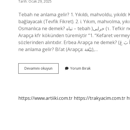
Tarih: Ocak 29, 2025
Tebah ne anlama gelir? 1. Yıkıldı, mahvoldu, yıkıldı:
bağlayacak (Tevfik Fikret). 2. i. Yıkım, mahvolma, 
Osmanlıca ne demek? تباه – tebah )١) خرایی. Tefkir ne demek Arapça? takfir – Nişanyan Sözlüğü. Takfīr تكفير,
Arapça kfr kökünden türemiştir “1. “Kefaret vermeyi
sözlerinden alıntıdır. Erbea Arapça ne demek? (اَ بَ عَ) [ع . اربعة ] ( اِ.) 1 – اربع، چهار. 2 – چهار مرد. 3 – چهارگانه . Beyat
ne anlama gelir? Bi’at (Arapça: بَيْعَة),…
Arapçada
Devamını okuyun
Yorum Bırak
Tebah
Ne
Demek
https://www.artiiki.com.tr
https://trakyacim.com.tr
h