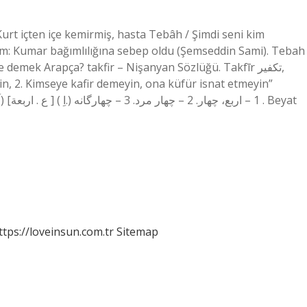
 Kurt içten içe kemirmiş, hasta Tebâh / Şimdi seni kim
yıkım: Kumar bağımlılığına sebep oldu (Şemseddin Sami). Tebah
n, 2. Kimseye kafir demeyin, ona küfür isnat etmeyin”
ttps://loveinsun.com.tr
Sitemap