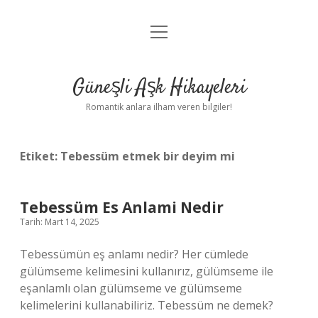
menüyü
Anasayfa
aç
Gizlilik Politikası
Güneşli Aşk Hikayeleri
Yasal Uyarı
Romantik anlara ilham veren bilgiler!
Hakkımızda
Etiket:
Tebessüm etmek bir deyim mi
Tebessüm Es Anlami Nedir
Tarih: Mart 14, 2025
Tebessümün eş anlamı nedir? Her cümlede
gülümseme kelimesini kullanırız, gülümseme ile
eşanlamlı olan gülümseme ve gülümseme
kelimelerini kullanabiliriz. Tebessüm ne demek?