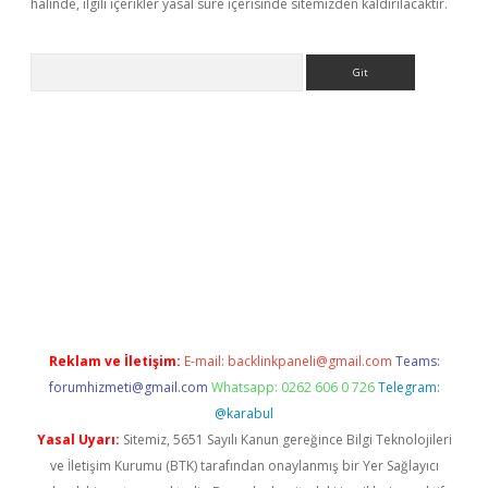
halinde, ilgili içerikler yasal süre içerisinde sitemizden kaldırılacaktır.
Arama
eni giriş
Betexper giriş adresi güncellendi
betexper.xyz
hiltonb
Reklam ve İletişim:
E-mail:
backlinkpaneli@gmail.com
Teams:
forumhizmeti@gmail.com
Whatsapp: 0262 606 0 726
Telegram:
@karabul
Yasal Uyarı:
Sitemiz, 5651 Sayılı Kanun gereğince Bilgi Teknolojileri
ve İletişim Kurumu (BTK) tarafından onaylanmış bir Yer Sağlayıcı