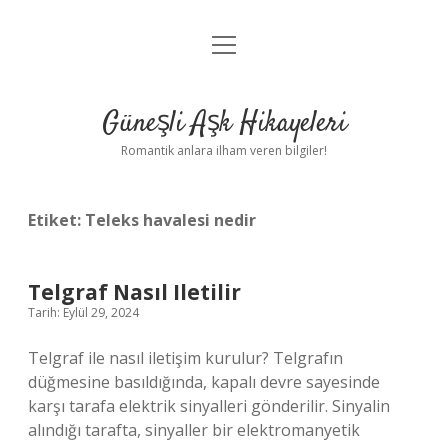
menüyü
Anasayfa
aç
Gizlilik Politikası
Güneşli Aşk Hikayeleri
Yasal Uyarı
Romantik anlara ilham veren bilgiler!
Hakkımızda
Etiket:
Teleks havalesi nedir
Telgraf Nasıl Iletilir
Tarih: Eylül 29, 2024
Telgraf ile nasıl iletişim kurulur? Telgrafın
düğmesine basıldığında, kapalı devre sayesinde
karşı tarafa elektrik sinyalleri gönderilir. Sinyalin
alındığı tarafta, sinyaller bir elektromanyetik