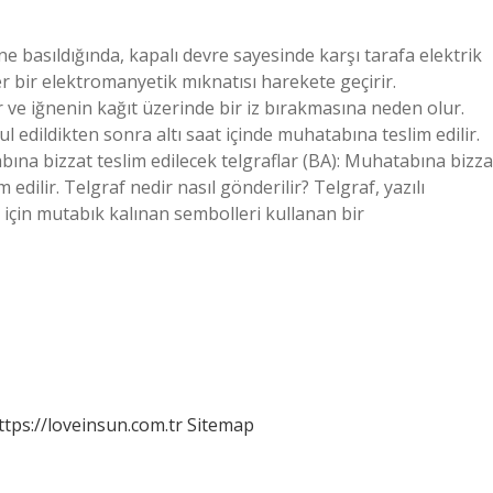
ne basıldığında, kapalı devre sayesinde karşı tarafa elektrik
ller bir elektromanyetik mıknatısı harekete geçirir.
 ve iğnenin kağıt üzerinde bir iz bırakmasına neden olur.
bul edildikten sonra altı saat içinde muhatabına teslim edilir.
abına bizzat teslim edilecek telgraflar (BA): Muhatabına bizza
 edilir. Telgraf nedir nasıl gönderilir? Telgraf, yazılı
 için mutabık kalınan sembolleri kullanan bir
ttps://loveinsun.com.tr
Sitemap