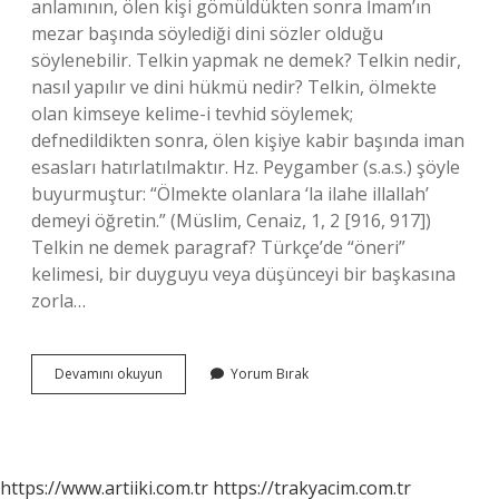
anlamının, ölen kişi gömüldükten sonra İmam’ın
mezar başında söylediği dini sözler olduğu
söylenebilir. Telkin yapmak ne demek? Telkin nedir,
nasıl yapılır ve dini hükmü nedir? Telkin, ölmekte
olan kimseye kelime-i tevhid söylemek;
defnedildikten sonra, ölen kişiye kabir başında iman
esasları hatırlatılmaktır. Hz. Peygamber (s.a.s.) şöyle
buyurmuştur: “Ölmekte olanlara ‘la ilahe illallah’
demeyi öğretin.” (Müslim, Cenaiz, 1, 2 [916, 917])
Telkin ne demek paragraf? Türkçe’de “öneri”
kelimesi, bir duyguyu veya düşünceyi bir başkasına
zorla…
Telkin
Devamını okuyun
Yorum Bırak
Ne
Demek
Örnek
Cümle
https://www.artiiki.com.tr
https://trakyacim.com.tr