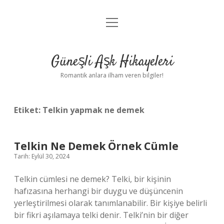
menüyü
Anasayfa
aç
Gizlilik Politikası
Güneşli Aşk Hikayeleri
Yasal Uyarı
Romantik anlara ilham veren bilgiler!
Hakkımızda
Etiket:
Telkin yapmak ne demek
Telkin Ne Demek Örnek Cümle
Tarih: Eylül 30, 2024
Telkin cümlesi ne demek? Telki, bir kişinin
hafızasına herhangi bir duygu ve düşüncenin
yerleştirilmesi olarak tanımlanabilir. Bir kişiye belirli
bir fikri aşılamaya telki denir. Telki’nin bir diğer