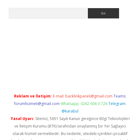
Arama
yeni giriş
Betexper giriş adresi güncellendi
betexper.xyz
hilton
Reklam ve İletişim:
E-mail:
backlinkpaneli@gmail.com
Teams:
forumhizmeti@gmail.com
Whatsapp: 0262 606 0 726
Telegram:
@karabul
Yasal Uyarı:
Sitemiz, 5651 Sayılı Kanun gereğince Bilgi Teknolojileri
ve İletişim Kurumu (BTK) tarafından onaylanmış bir Yer Sağlayıcı
olarak hizmet vermektedir. Bu nedenle, sitedeki içerikleri proaktif