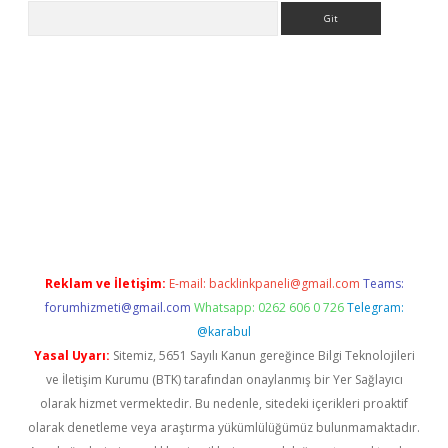
Arama
eni giriş
Betexper giriş adresi güncellendi
betexper.xyz
hiltonb
Reklam ve İletişim:
E-mail:
backlinkpaneli@gmail.com
Teams:
forumhizmeti@gmail.com
Whatsapp: 0262 606 0 726
Telegram:
@karabul
Yasal Uyarı:
Sitemiz, 5651 Sayılı Kanun gereğince Bilgi Teknolojileri
ve İletişim Kurumu (BTK) tarafından onaylanmış bir Yer Sağlayıcı
olarak hizmet vermektedir. Bu nedenle, sitedeki içerikleri proaktif
olarak denetleme veya araştırma yükümlülüğümüz bulunmamaktadır.