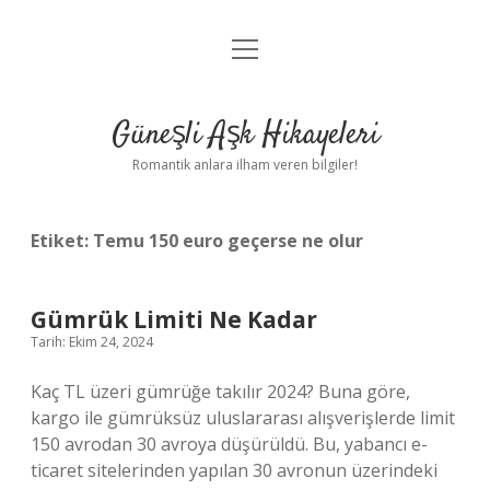
menüyü
Anasayfa
aç
Gizlilik Politikası
Güneşli Aşk Hikayeleri
Yasal Uyarı
Romantik anlara ilham veren bilgiler!
Hakkımızda
Etiket:
Temu 150 euro geçerse ne olur
Gümrük Limiti Ne Kadar
Tarih: Ekim 24, 2024
Kaç TL üzeri gümrüğe takılır 2024? Buna göre,
kargo ile gümrüksüz uluslararası alışverişlerde limit
150 avrodan 30 avroya düşürüldü. Bu, yabancı e-
ticaret sitelerinden yapılan 30 avronun üzerindeki