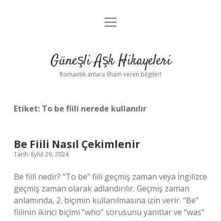
menüyü
Anasayfa
aç
Gizlilik Politikası
Güneşli Aşk Hikayeleri
Yasal Uyarı
Romantik anlara ilham veren bilgiler!
Hakkımızda
Etiket:
To be fiili nerede kullanılır
Be Fiili Nasıl Çekimlenir
Tarih: Eylül 29, 2024
Be fiili nedir? “To be” fiili geçmiş zaman veya İngilizce
geçmiş zaman olarak adlandırılır. Geçmiş zaman
anlamında, 2. biçimin kullanılmasına izin verir. “Be”
fiilinin ikinci biçimi “who” sorusunu yanıtlar ve “was”