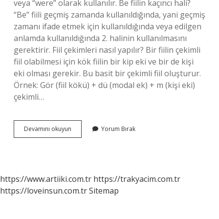
veya “were” olarak kullanılır. Be fiilin kaçıncı hali?
“Be” fiili geçmiş zamanda kullanıldığında, yani geçmiş
zamanı ifade etmek için kullanıldığında veya edilgen
anlamda kullanıldığında 2. halinin kullanılmasını
gerektirir. Fiil çekimleri nasıl yapılır? Bir fiilin çekimli
fiil olabilmesi için kök fiilin bir kip eki ve bir de kişi
eki olması gerekir. Bu basit bir çekimli fiil oluşturur.
Örnek: Gör (fiil kökü) + dü (modal ek) + m (kişi eki)
çekimli…
Be
Devamını okuyun
Yorum Bırak
Fiili
Nasıl
Çekimlenir
https://www.artiiki.com.tr
https://trakyacim.com.tr
https://loveinsun.com.tr
Sitemap