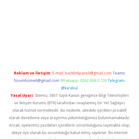
eni giriş
Betexper giriş adresi güncellendi
betexper.xyz
hilton
Reklam ve İletişim:
E-mail:
backlinkpaneli@gmail.com
Teams:
forumhizmeti@gmail.com
Whatsapp: 0262 606 0 726
Telegram:
@karabul
Yasal Uyarı:
Sitemiz, 5651 Sayılı Kanun gereğince Bilgi Teknolojileri
ve İletişim Kurumu (BTK) tarafından onaylanmış bir Yer Sağlayıcı
olarak hizmet vermektedir. Bu nedenle, sitedeki içerikleri proaktif
olarak denetleme veya araştırma yükümlülüğümüz bulunmamaktadır.
Ancak, üyelerimiz yazdıkları içeriklerin sorumluluğunu taşımakta olup,
siteye üye olarak bu sorumluluğu kabul etmiş sayılırlar. Bu internet