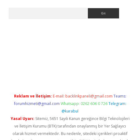
Arama
eni giriş
Betexper giriş adresi güncellendi
betexper.xyz
hilton
Reklam ve İletişim:
E-mail:
backlinkpaneli@gmail.com
Teams:
forumhizmeti@gmail.com
Whatsapp: 0262 606 0 726
Telegram:
@karabul
Yasal Uyarı:
Sitemiz, 5651 Sayılı Kanun gereğince Bilgi Teknolojileri
ve İletişim Kurumu (BTK) tarafından onaylanmış bir Yer Sağlayıcı
olarak hizmet vermektedir. Bu nedenle, sitedeki içerikleri proaktif