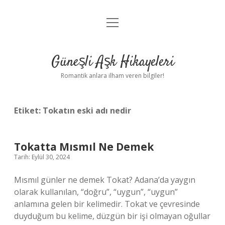
menüyü
Anasayfa
aç
Gizlilik Politikası
Güneşli Aşk Hikayeleri
Yasal Uyarı
Romantik anlara ilham veren bilgiler!
Hakkımızda
Etiket:
Tokatın eski adı nedir
Tokatta Mısmıl Ne Demek
Tarih: Eylül 30, 2024
Mısmıl günler ne demek Tokat? Adana’da yaygın
olarak kullanılan, “doğru”, “uygun”, “uygun”
anlamına gelen bir kelimedir. Tokat ve çevresinde
duyduğum bu kelime, düzgün bir işi olmayan oğullar