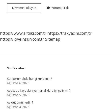
Tsk
Devamını okuyun
Yorum Bırak
Başkomutanlığını
Kim
Temsil
Eder
https://www.artiiki.com.tr
https://trakyacim.com.tr
https://loveinsun.com.tr
Sitemap
Sidebar
Son Yazılar
Kur korumalıda hangi kur alınır ?
Ağustos 6, 2026
Avokado faydaları yumurtalıklara iyi gelir mi ?
Ağustos 5, 2026
Ay düğümü nedir ?
Ağustos 4, 2026