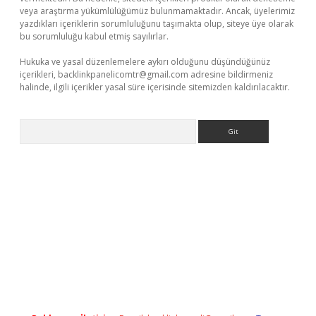
veya araştırma yükümlülüğümüz bulunmamaktadır. Ancak, üyelerimiz
yazdıkları içeriklerin sorumluluğunu taşımakta olup, siteye üye olarak
bu sorumluluğu kabul etmiş sayılırlar.
Hukuka ve yasal düzenlemelere aykırı olduğunu düşündüğünüz
içerikleri,
backlinkpanelicomtr@gmail.com
adresine bildirmeniz
halinde, ilgili içerikler yasal süre içerisinde sitemizden kaldırılacaktır.
Arama
 casino
ilbet yeni giriş
Betexper giriş adresi güncellendi
betexp