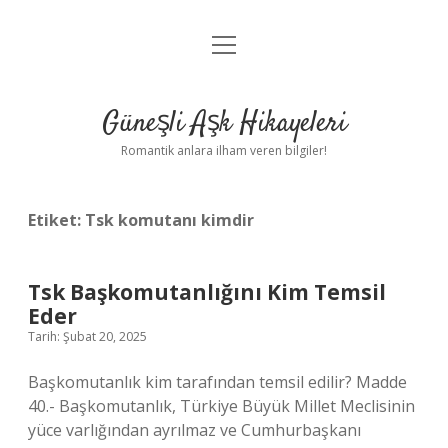
menüyü
Anasayfa
aç
Gizlilik Politikası
Güneşli Aşk Hikayeleri
Yasal Uyarı
Romantik anlara ilham veren bilgiler!
Hakkımızda
Etiket:
Tsk komutanı kimdir
Tsk Başkomutanlığını Kim Temsil
Eder
Tarih: Şubat 20, 2025
Başkomutanlık kim tarafından temsil edilir? Madde
40.- Başkomutanlık, Türkiye Büyük Millet Meclisinin
yüce varlığından ayrılmaz ve Cumhurbaşkanı