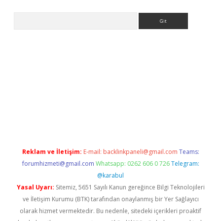
Arama
yeni giriş
Betexper giriş adresi güncellendi
betexper.xyz
hilton
Reklam ve İletişim:
E-mail:
backlinkpaneli@gmail.com
Teams:
forumhizmeti@gmail.com
Whatsapp: 0262 606 0 726
Telegram:
@karabul
Yasal Uyarı:
Sitemiz, 5651 Sayılı Kanun gereğince Bilgi Teknolojileri
ve İletişim Kurumu (BTK) tarafından onaylanmış bir Yer Sağlayıcı
olarak hizmet vermektedir. Bu nedenle, sitedeki içerikleri proaktif