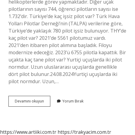
helikopterlerde görev yapmaktadır. Diğer uçak
pilotlarının sayısı 744, öğrenci pilotların sayısı ise
1.732’dir. Türkiye’de kaç işsiz pilot var? Türk Hava
Yolları Pilotlar Derneği’nin (TALPA) verilerine göre,
Türkiye’de yaklaşık 780 pilot işsiz bulunuyor. THY’de
kaç pilot var? 2021’de 5561 pilotumuz vardı.
2021’den itibaren pilot alımına başladık. Filoyu
modernize edeceğiz. 2023’ü 6755 pilotla kapattık. Bir
uçakta kaç tane pilot var? Yurtiçi uçuşlarda iki pilot
normdur. Uzun uluslararası uçuşlarda genellikle
dört pilot bulunur.24.08.2024Yurtiçi uçuşlarda iki
pilot normdur. Uzun,…
Kaç
Devamını okuyun
Yorum Bırak
Türk
Pilot
Var
https://www.artiiki.com.tr
https://trakyacim.com.tr