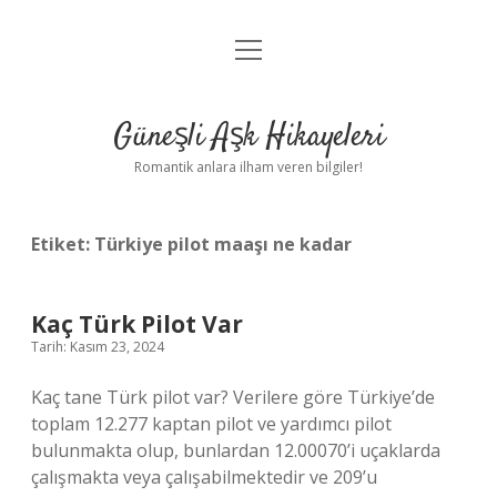
menüyü
Anasayfa
aç
Gizlilik Politikası
Güneşli Aşk Hikayeleri
Yasal Uyarı
Romantik anlara ilham veren bilgiler!
Hakkımızda
Etiket:
Türkiye pilot maaşı ne kadar
Kaç Türk Pilot Var
Tarih: Kasım 23, 2024
Kaç tane Türk pilot var? Verilere göre Türkiye’de
toplam 12.277 kaptan pilot ve yardımcı pilot
bulunmakta olup, bunlardan 12.00070’i uçaklarda
çalışmakta veya çalışabilmektedir ve 209’u