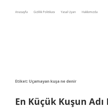
Anasayfa
Gizlilik Politikası
Yasal Uyarı
Hakkımızda
Etiket:
Uçamayan kuşa ne denir
En Küçük Kuşun Adı 