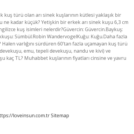
uş türü olan arı sinek kuşlarının kütlesi yaklaşık bir
 ne kadar küçük? Yetişkin bir erkek arı sinek kuşu 6,3 cm
ngilizce kuş isimleri nelerdir?Güvercin: Güvercin.Baykuş:
inekkuşu: Sümbül.Robin WandervogelKuğu: Kuğu.Daha fazla
Halen varlığını sürdüren 60’tan fazla uçamayan kuş türü
devekuşu, emu, tepeli devekuşu, nandu ve kivi) ve
 kaç TL? Muhabbet kuşlarının fiyatları cinsine ve yavru
ttps://loveinsun.com.tr
Sitemap