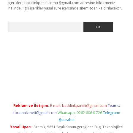
içerikleri,
backlinkpanelicomtr@gmail.com
adresine bildirmeniz
halinde, ilgili içerikler yasal süre içerisinde sitemizden kaldırılacaktır.
Arama
eni giriş
Betexper giriş adresi güncellendi
betexper.xyz
hilton
Reklam ve İletişim:
E-mail:
backlinkpaneli@gmail.com
Teams:
forumhizmeti@gmail.com
Whatsapp: 0262 606 0 726
Telegram:
@karabul
Yasal Uyarı:
Sitemiz, 5651 Sayılı Kanun gereğince Bilgi Teknolojileri