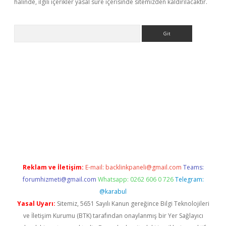
halinde, ilgili içerikler yasal süre içerisinde sitemizden kaldırılacaktır.
Arama
eni giriş
Betexper giriş adresi güncellendi
betexper.xyz
hiltonb
Reklam ve İletişim:
E-mail:
backlinkpaneli@gmail.com
Teams:
forumhizmeti@gmail.com
Whatsapp: 0262 606 0 726
Telegram:
@karabul
Yasal Uyarı:
Sitemiz, 5651 Sayılı Kanun gereğince Bilgi Teknolojileri
ve İletişim Kurumu (BTK) tarafından onaylanmış bir Yer Sağlayıcı