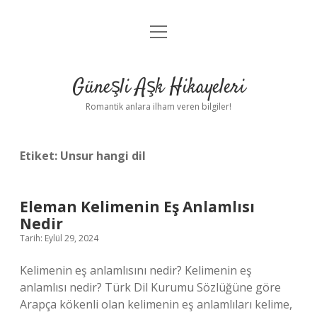
menüyü
Anasayfa
aç
Gizlilik Politikası
Güneşli Aşk Hikayeleri
Yasal Uyarı
Romantik anlara ilham veren bilgiler!
Hakkımızda
Etiket:
Unsur hangi dil
Eleman Kelimenin Eş Anlamlısı
Nedir
Tarih: Eylül 29, 2024
Kelimenin eş anlamlısını nedir? Kelimenin eş
anlamlısı nedir? Türk Dil Kurumu Sözlüğüne göre
Arapça kökenli olan kelimenin eş anlamlıları kelime,