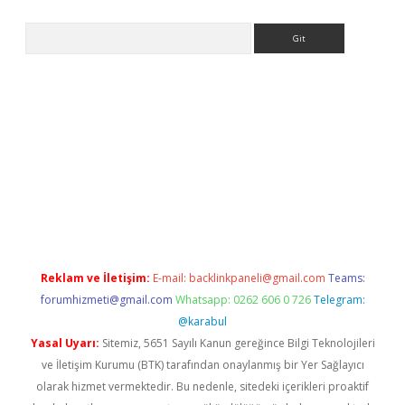
Arama
eni giriş
Betexper giriş adresi güncellendi
betexper.xyz
hiltonb
Reklam ve İletişim:
E-mail:
backlinkpaneli@gmail.com
Teams:
forumhizmeti@gmail.com
Whatsapp: 0262 606 0 726
Telegram:
@karabul
Yasal Uyarı:
Sitemiz, 5651 Sayılı Kanun gereğince Bilgi Teknolojileri
ve İletişim Kurumu (BTK) tarafından onaylanmış bir Yer Sağlayıcı
olarak hizmet vermektedir. Bu nedenle, sitedeki içerikleri proaktif