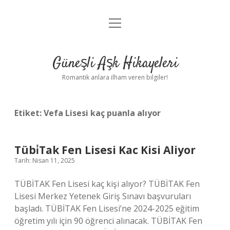
menüyü
Anasayfa
aç
Gizlilik Politikası
Güneşli Aşk Hikayeleri
Yasal Uyarı
Romantik anlara ilham veren bilgiler!
Hakkımızda
Etiket:
Vefa Lisesi kaç puanla alıyor
Tübi̇Tak Fen Lisesi Kac Kisi Aliyor
Tarih: Nisan 11, 2025
TÜBİTAK Fen Lisesi kaç kişi alıyor? TÜBİTAK Fen
Lisesi Merkez Yetenek Giriş Sınavı başvuruları
başladı. TÜBİTAK Fen Lisesi’ne 2024-2025 eğitim
öğretim yılı için 90 öğrenci alınacak. TÜBİTAK Fen