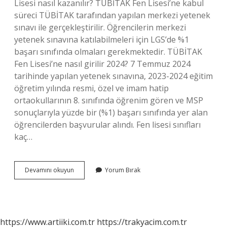
Lisesi nasıl kazanılır? TÜBİTAK Fen Lisesi’ne kabul
süreci TÜBİTAK tarafından yapılan merkezi yetenek
sınavı ile gerçekleştirilir. Öğrencilerin merkezi
yetenek sınavına katılabilmeleri için LGS’de %1
başarı sınıfında olmaları gerekmektedir. TÜBİTAK
Fen Lisesi’ne nasıl girilir 2024? 7 Temmuz 2024
tarihinde yapılan yetenek sınavına, 2023-2024 eğitim
öğretim yılında resmi, özel ve imam hatip
ortaokullarının 8. sınıfında öğrenim gören ve MSP
sonuçlarıyla yüzde bir (%1) başarı sınıfında yer alan
öğrencilerden başvurular alındı. Fen lisesi sınıfları
kaç…
Tübi̇Tak
Devamını okuyun
Yorum Bırak
Fen
Lisesi
Kac
Kisi
Aliyor
https://www.artiiki.com.tr
https://trakyacim.com.tr