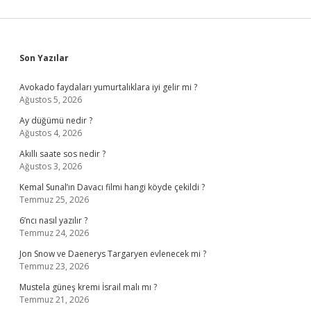
Sidebar
Son Yazılar
Avokado faydaları yumurtalıklara iyi gelir mi ?
Ağustos 5, 2026
Ay düğümü nedir ?
Ağustos 4, 2026
Akıllı saate sos nedir ?
Ağustos 3, 2026
Kemal Sunal’ın Davacı filmi hangi köyde çekildi ?
Temmuz 25, 2026
6’ncı nasıl yazılır ?
Temmuz 24, 2026
Jon Snow ve Daenerys Targaryen evlenecek mi ?
Temmuz 23, 2026
Mustela güneş kremi İsrail malı mı ?
Temmuz 21, 2026