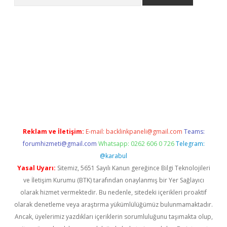
t yeni giriş
Betexper giriş adresi güncellendi
betexper.xyz
hilt
Reklam ve İletişim:
E-mail:
backlinkpaneli@gmail.com
Teams:
forumhizmeti@gmail.com
Whatsapp: 0262 606 0 726
Telegram:
@karabul
Yasal Uyarı:
Sitemiz, 5651 Sayılı Kanun gereğince Bilgi Teknolojileri
ve İletişim Kurumu (BTK) tarafından onaylanmış bir Yer Sağlayıcı
olarak hizmet vermektedir. Bu nedenle, sitedeki içerikleri proaktif
olarak denetleme veya araştırma yükümlülüğümüz bulunmamaktadır.
Ancak, üyelerimiz yazdıkları içeriklerin sorumluluğunu taşımakta olup,