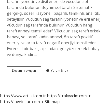
tarafını yönetir ve dişil enerji de vücudun sol
tarafında bulunur. Beynin sol tarafı; Sistematik,
gerçekçi, sözel, rasyonel, başarılı, temkinli, analitik,
detaylıdır. Vücudun sağ tarafını yönetir ve eril enerji
vücudun sağ tarafında bulunur. Vücudun hangi
tarafı anneyi temsil eder? Vücudun sağ tarafı erkek
babayı, sol tarafı kadın anneyi, ön tarafı pozitif
enerjiyi ve arka tarafı negatif enerjiyi temsil eder.
Evrensel bir bakış açısından, gökyüzü erkek babayı
ve dünya kadın…
Ayak
Devamını okuyun
Yorum Bırak
Neyi
Sembolize
Eder
https://www.artiiki.com.tr
https://trakyacim.com.tr
https://loveinsun.com.tr
Sitemap