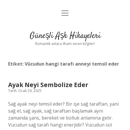
menüyü
Anasayfa
aç
Gizlilik Politikası
Güneşli Aşk Hikayeleri
Yasal Uyarı
Romantik anlara ilham veren bilgiler!
Hakkımızda
Etiket:
Vücudun hangi tarafı anneyi temsil eder
Ayak Neyi Sembolize Eder
Tarih: Ocak 29, 2025
Sağ ayak neyi temsil eder? Bir işe sağ taraftan, yani
sağ el, sağ ayak, sağ taraftan başlamak aynı
zamanda şans, bereket ve bolluk anlamına gelir.
Vücudun sağ tarafı hangi enerjidir? Vücudun sol