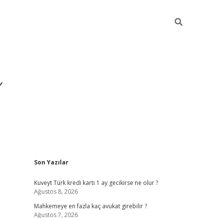
i
Sidebar
Son Yazılar
betci
vdcasino giriş
Kuveyt Türk kredi kartı 1 ay gecikirse ne olur ?
Ağustos 8, 2026
Mahkemeye en fazla kaç avukat girebilir ?
Ağustos 7, 2026