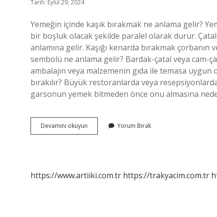
Tarih: Eylül 29, 2024
Yemeğin içinde kaşık bırakmak ne anlama gelir? Yeme
bir boşluk olacak şekilde paralel olarak durur. Ça
anlamına gelir. Kaşığı kenarda bırakmak çorbanın ve
sembolü ne anlama gelir? Bardak-çatal veya cam-çat
ambalajın veya malzemenin gıda ile temasa uygun ol
bırakılır? Büyük restoranlarda veya resepsiyonlarda,
garsonun yemek bitmeden önce onu almasına neden
Tabakta
Devamını okuyun
Yorum Bırak
Kaşık
Bırakmak
Ne
Anlama
Gelir
https://www.artiiki.com.tr
https://trakyacim.com.tr
h