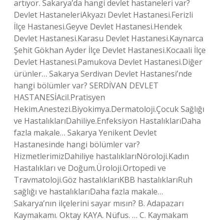
artıyor. Sakarya’da hangi devlet hastaneleri var?
Devlet HastaneleriAkyazı Devlet Hastanesi.Ferizli
İlçe Hastanesi.Geyve Devlet Hastanesi.Hendek
Devlet Hastanesi.Karasu Devlet Hastanesi.Kaynarca
Şehit Gökhan Ayder İlçe Devlet Hastanesi.Kocaali İlçe
Devlet Hastanesi.Pamukova Devlet Hastanesi.Diğer
ürünler… Sakarya Serdivan Devlet Hastanesi’nde
hangi bölümler var? SERDİVAN DEVLET
HASTANESİAcil.Pratisyen
Hekim.Anestezi.Biyokimya.Dermatoloji.Çocuk Sağlığı
ve HastalıklarıDahiliye.Enfeksiyon HastalıklarıDaha
fazla makale… Sakarya Yenikent Devlet
Hastanesinde hangi bölümler var?
HizmetlerimizDahiliye hastalıklarıNöroloji.Kadın
Hastalıkları ve Doğum.Üroloji.Ortopedi ve
Travmatoloji.Göz hastalıklarıKBB hastalıklarıRuh
sağlığı ve hastalıklarıDaha fazla makale…
Sakarya’nın ilçelerini sayar mısın? B. Adapazarı
Kaymakamı. Oktay KAYA. Nüfus. … C. Kaymakam