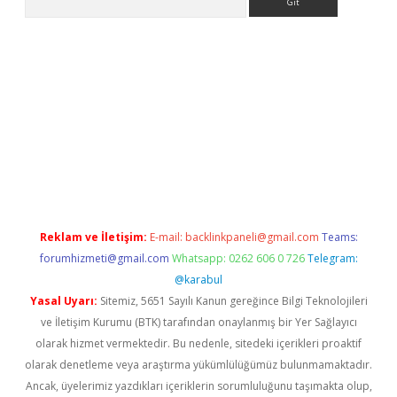
ni giriş
Betexper giriş adresi güncellendi
betexper.xyz
hiltonbe
Reklam ve İletişim:
E-mail:
backlinkpaneli@gmail.com
Teams:
forumhizmeti@gmail.com
Whatsapp: 0262 606 0 726
Telegram:
@karabul
Yasal Uyarı:
Sitemiz, 5651 Sayılı Kanun gereğince Bilgi Teknolojileri
ve İletişim Kurumu (BTK) tarafından onaylanmış bir Yer Sağlayıcı
olarak hizmet vermektedir. Bu nedenle, sitedeki içerikleri proaktif
olarak denetleme veya araştırma yükümlülüğümüz bulunmamaktadır.
Ancak, üyelerimiz yazdıkları içeriklerin sorumluluğunu taşımakta olup,