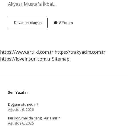
Akyazı. Mustafa İkbal…
Sakarya
Devamını okuyun
8 Yorum
Devlet
Hastanesi
Hangi
Ilçede
https://www.artiiki.com.tr
https://trakyacim.com.tr
https://loveinsun.com.tr
Sitemap
Sidebar
Son Yazılar
Doğum otu nedir ?
Ağustos 6, 2026
Kur korumalıda hangi kur alınır ?
Ağustos 6, 2026