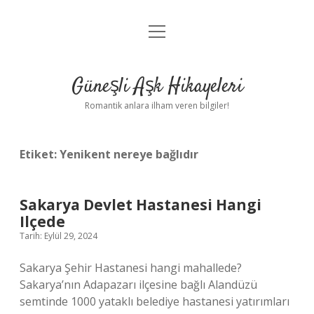
menüyü
Anasayfa
aç
Gizlilik Politikası
Güneşli Aşk Hikayeleri
Yasal Uyarı
Romantik anlara ilham veren bilgiler!
Hakkımızda
Etiket:
Yenikent nereye bağlıdır
Sakarya Devlet Hastanesi Hangi
Ilçede
Tarih: Eylül 29, 2024
Sakarya Şehir Hastanesi hangi mahallede?
Sakarya’nın Adapazarı ilçesine bağlı Alandüzü
semtinde 1000 yataklı belediye hastanesi yatırımları