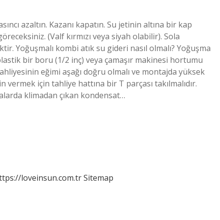
ncı azaltın. Kazanı kapatın. Su jetinin altına bir kap
öreceksiniz. (Valf kırmızı veya siyah olabilir). Sola
tir. Yoğuşmalı kombi atık su gideri nasıl olmalı? Yoğuşma
plastik bir boru (1/2 inç) veya çamaşır makinesi hortumu
 tahliyesinin eğimi aşağı doğru olmalı ve montajda yüksek
n vermek için tahliye hattına bir T parçası takılmalıdır.
alarda klimadan çıkan kondensat…
ttps://loveinsun.com.tr
Sitemap