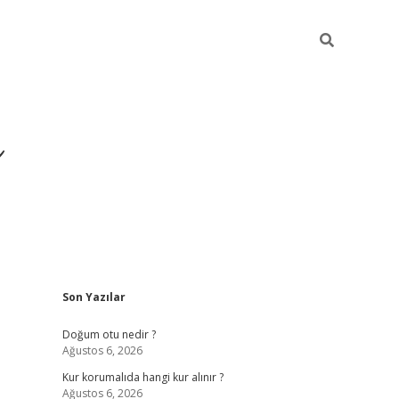
i
Sidebar
Son Yazılar
betci
vdcasino giriş
ilbet casino
ilbet yeni giriş
B
Doğum otu nedir ?
Ağustos 6, 2026
Kur korumalıda hangi kur alınır ?
Ağustos 6, 2026