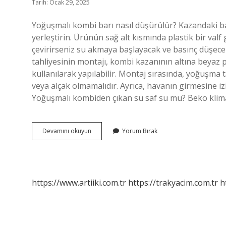
Tarih: Ocak 29, 2025
Yoğuşmalı kombi barı nasıl düşürülür? Kazandaki bası
yerleştirin. Ürünün sağ alt kısmında plastik bir valf g
çevirirseniz su akmaya başlayacak ve basınç düşecek
tahliyesinin montajı, kombi kazanının altına beyaz 
kullanılarak yapılabilir. Montaj sırasında, yoğuşma
veya alçak olmamalıdır. Ayrıca, havanın girmesine izi
Yoğuşmalı kombiden çıkan su saf su mu? Beko klim
Yoğuşmalı
Devamını okuyun
Yorum Bırak
Kombi
Suyu
Nasıl
Boşaltılır
https://www.artiiki.com.tr
https://trakyacim.com.tr
h