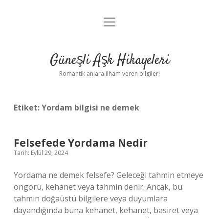
menüyü
Anasayfa
aç
Gizlilik Politikası
Güneşli Aşk Hikayeleri
Yasal Uyarı
Romantik anlara ilham veren bilgiler!
Hakkımızda
Etiket:
Yordam bilgisi ne demek
Felsefede Yordama Nedir
Tarih: Eylül 29, 2024
Yordama ne demek felsefe? Geleceği tahmin etmeye
öngörü, kehanet veya tahmin denir. Ancak, bu
tahmin doğaüstü bilgilere veya duyumlara
dayandığında buna kehanet, kehanet, basiret veya