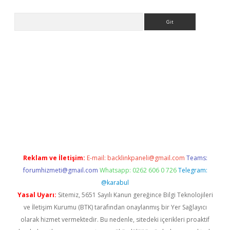
Arama
eni giriş
Betexper giriş adresi güncellendi
betexper.xyz
hilton
Reklam ve İletişim:
E-mail:
backlinkpaneli@gmail.com
Teams:
forumhizmeti@gmail.com
Whatsapp: 0262 606 0 726
Telegram:
@karabul
Yasal Uyarı:
Sitemiz, 5651 Sayılı Kanun gereğince Bilgi Teknolojileri
ve İletişim Kurumu (BTK) tarafından onaylanmış bir Yer Sağlayıcı
olarak hizmet vermektedir. Bu nedenle, sitedeki içerikleri proaktif