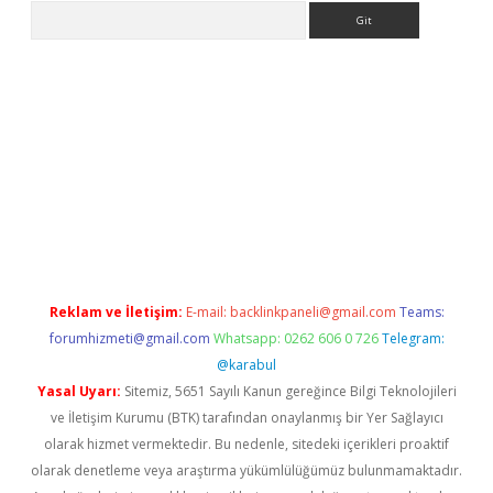
Arama
eni giriş
Betexper giriş adresi güncellendi
betexper.xyz
hilton
Reklam ve İletişim:
E-mail:
backlinkpaneli@gmail.com
Teams:
forumhizmeti@gmail.com
Whatsapp: 0262 606 0 726
Telegram:
@karabul
Yasal Uyarı:
Sitemiz, 5651 Sayılı Kanun gereğince Bilgi Teknolojileri
ve İletişim Kurumu (BTK) tarafından onaylanmış bir Yer Sağlayıcı
olarak hizmet vermektedir. Bu nedenle, sitedeki içerikleri proaktif
olarak denetleme veya araştırma yükümlülüğümüz bulunmamaktadır.