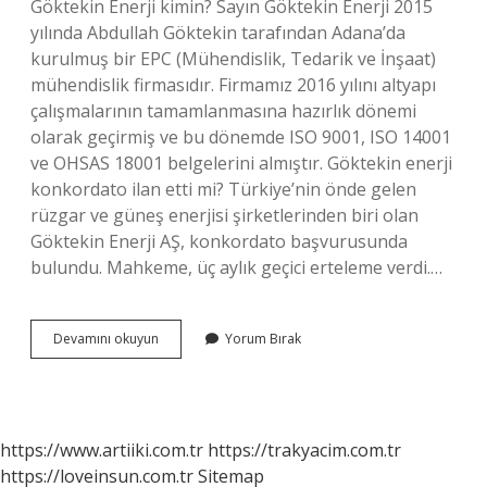
Göktekin Enerji kimin? Sayın Göktekin Enerji 2015
yılında Abdullah Göktekin tarafından Adana’da
kurulmuş bir EPC (Mühendislik, Tedarik ve İnşaat)
mühendislik firmasıdır. Firmamız 2016 yılını altyapı
çalışmalarının tamamlanmasına hazırlık dönemi
olarak geçirmiş ve bu dönemde ISO 9001, ISO 14001
ve OHSAS 18001 belgelerini almıştır. Göktekin enerji
konkordato ilan etti mi? Türkiye’nin önde gelen
rüzgar ve güneş enerjisi şirketlerinden biri olan
Göktekin Enerji AŞ, konkordato başvurusunda
bulundu. Mahkeme, üç aylık geçici erteleme verdi.…
Göktekin
Devamını okuyun
Yorum Bırak
Enerjiye
Ne
Oldu
https://www.artiiki.com.tr
https://trakyacim.com.tr
https://loveinsun.com.tr
Sitemap