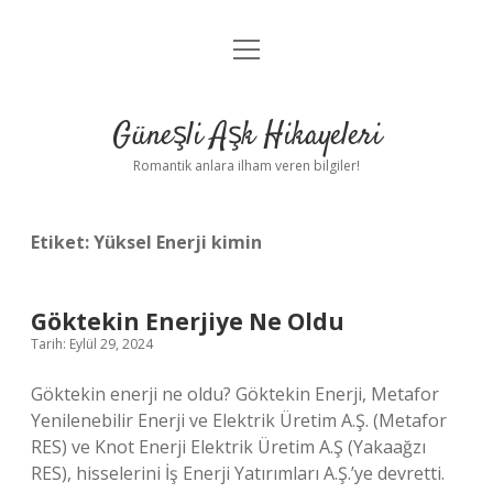
menüyü
Anasayfa
aç
Gizlilik Politikası
Güneşli Aşk Hikayeleri
Yasal Uyarı
Romantik anlara ilham veren bilgiler!
Hakkımızda
Etiket:
Yüksel Enerji kimin
Göktekin Enerjiye Ne Oldu
Tarih: Eylül 29, 2024
Göktekin enerji ne oldu? Göktekin Enerji, Metafor
Yenilenebilir Enerji ve Elektrik Üretim A.Ş. (Metafor
RES) ve Knot Enerji Elektrik Üretim A.Ş (Yakaağzı
RES), hisselerini İş Enerji Yatırımları A.Ş.’ye devretti.