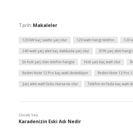
Tarih:
Makaleler
120 kW kaç saatte şarj olur
120 watt Hangi telefon
120 wa
240 watt şarj aleti kaç dakikada şarj olur
67W şarj aleti hangi
En hızlı şarj olan telefon hangisi
Hızlı şarj kaç watt olur
R
Redmi Note 12 Pro kaç watt destekliyor
Redmi Note 13 Pro 1
Şarj aleti watt fazla olursa ne olur
Telefon en fazla kaç watt d
Önceki Yazı
Karadenizin Eski Adı Nedir