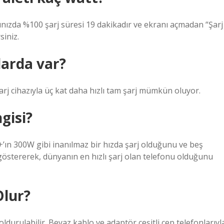
ğınızda %100 şarj süresi 19 dakikadır ve ekranı açmadan “Şarj
siniz.
larda var?
arj cihazıyla üç kat daha hızlı tam şarj mümkün oluyor.
ngisi?
’ın 300W gibi inanılmaz bir hızda şarj olduğunu ve beş
östererek, dünyanın en hızlı şarj olan telefonu olduğunu
Olur?
durulabilir. Beyaz kablo ve adaptör çeşitli cep telefonlarıyl