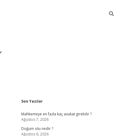
i
Sidebar
Son Yazılar
betci
vdcasino giriş
ilbet casino
ilbet yeni giriş
Betexper
Mahkemeye en fazla kaç avukat girebilir ?
Ağustos 7, 2026
Doğum otu nedir ?
Ağustos 6, 2026