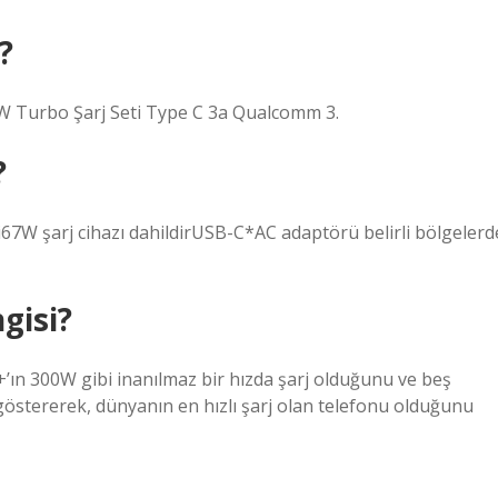
?
W Turbo Şarj Seti Type C 3a Qualcomm 3.
?
i67W şarj cihazı dahildirUSB-C*AC adaptörü belirli bölgelerd
ngisi?
’ın 300W gibi inanılmaz bir hızda şarj olduğunu ve beş
östererek, dünyanın en hızlı şarj olan telefonu olduğunu