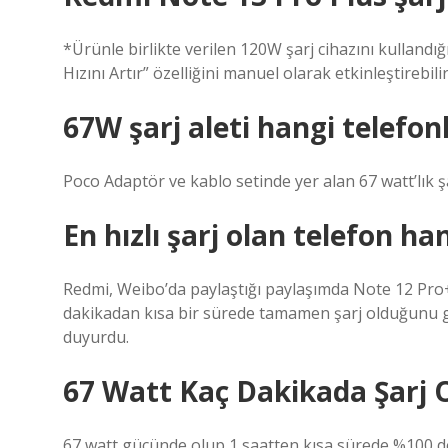
*Ürünle birlikte verilen 120W şarj cihazını kullandı
Hızını Artır” özelliğini manuel olarak etkinleştirebilir
67W şarj aleti hangi telefon
Poco Adaptör ve kablo setinde yer alan 67 watt’lık ş
En hızlı şarj olan telefon ha
Redmi, Weibo’da paylaştığı paylaşımda Note 12 Pro+
dakikadan kısa bir sürede tamamen şarj olduğunu g
duyurdu.
67 Watt Kaç Dakikada Şarj 
67 watt gücünde olup 1 saatten kısa sürede %100 dol