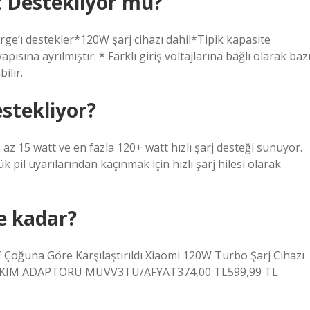
 Destekliyor mu?
e’ı destekler*120W şarj cihazı dahil*Tipik kapasite
pısına ayrılmıştır. * Farklı giriş voltajlarına bağlı olarak baz
ilir.
estekliyor?
 az 15 watt ve en fazla 120+ watt hızlı şarj desteği sunuyor.
pil uyarılarından kaçınmak için hızlı şarj hilesi olarak
ne kadar?
oğuna Göre Karşılaştırıldı Xiaomi 120W Turbo Şarj Cihazı
AKIM ADAPTÖRÜ MUVV3TU/AFYAT374,00 TL599,99 TL