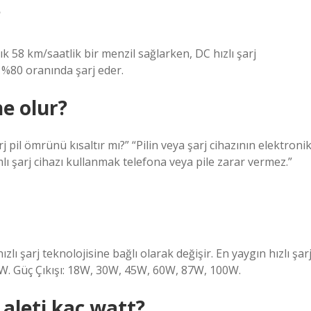
?
ık 58 km/saatlik bir menzil sağlarken, DC hızlı şarj
 %80 oranında şarj eder.
ne olur?
rj pil ömrünü kısaltır mı?” “Pilin veya şarj cihazının elektroni
ı şarj cihazı kullanmak telefona veya pile zarar vermez.”
ızlı şarj teknolojisine bağlı olarak değişir. En yaygın hızlı şar
45W. Güç Çıkışı: 18W, 30W, 45W, 60W, 87W, 100W.
 aleti kaç watt?