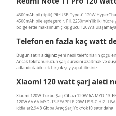
Redmi Note 11 Pro 120 watt
4500mAh pil (tipik) Pil*USB Type-C 120W HyperCharg
4500mAh pile eşdeğerdir. Pil, 2250mAh’lik iki hücre ya
bölgelerde maksimum çıkış gücü 120W’a ulaşamayab
Telefon en fazla kaç watt d
Bugün satın aldığınız yeni nesil telefonların çoğu en
Ancak telefonunuzun şarj süresini azaltmak ve düşük 
adlandırılabilecek birçok şey yapabilirsiniz.
Xiaomi 120 watt şarj aleti 
Xiaomi 120W Turbo Şarj Cihazı 120W 6A MYD-13-EE Ç
120W 6A 6A MYD-13-EEAPPLE 20W USB-C HIZLI B
İddialar2,94,8 GlobalAraç ŞarjıYokYok10 satır daha