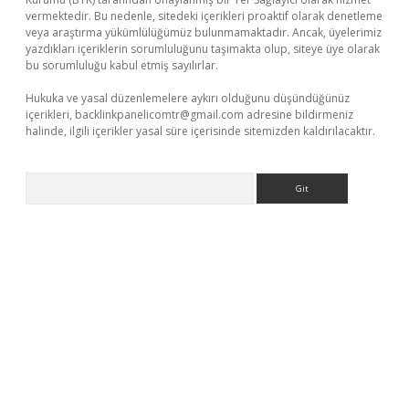
vermektedir. Bu nedenle, sitedeki içerikleri proaktif olarak denetleme
veya araştırma yükümlülüğümüz bulunmamaktadır. Ancak, üyelerimiz
yazdıkları içeriklerin sorumluluğunu taşımakta olup, siteye üye olarak
bu sorumluluğu kabul etmiş sayılırlar.
Hukuka ve yasal düzenlemelere aykırı olduğunu düşündüğünüz
içerikleri,
backlinkpanelicomtr@gmail.com
adresine bildirmeniz
halinde, ilgili içerikler yasal süre içerisinde sitemizden kaldırılacaktır.
Arama
exper giriş adresi güncellendi
betexper.xyz
hiltonbet yeni giri