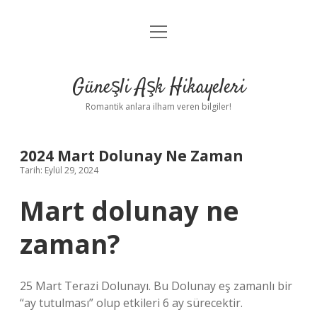
menüyü
Anasayfa
aç
Gizlilik Politikası
Güneşli Aşk Hikayeleri
Yasal Uyarı
Romantik anlara ilham veren bilgiler!
Hakkımızda
2024 Mart Dolunay Ne Zaman
Tarih: Eylül 29, 2024
Mart dolunay ne
zaman?
25 Mart Terazi Dolunayı. Bu Dolunay eş zamanlı bir
“ay tutulması” olup etkileri 6 ay sürecektir.