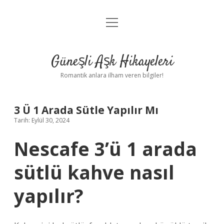
menüyü
Anasayfa
aç
Gizlilik Politikası
Güneşli Aşk Hikayeleri
Yasal Uyarı
Romantik anlara ilham veren bilgiler!
Hakkımızda
3 Ü 1 Arada Sütle Yapılır Mı
Tarih: Eylül 30, 2024
Nescafe 3’ü 1 arada
sütlü kahve nasıl
yapılır?