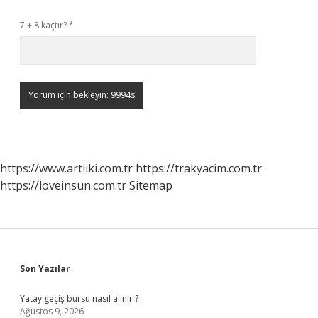
7 + 8 kaçtır?
*
https://www.artiiki.com.tr
https://trakyacim.com.tr
https://loveinsun.com.tr
Sitemap
Sidebar
Son Yazılar
Yatay geçiş bursu nasıl alınır ?
Ağustos 9, 2026