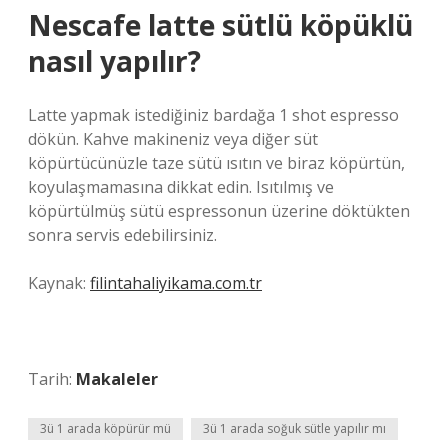
Nescafe latte sütlü köpüklü
nasıl yapılır?
Latte yapmak istediğiniz bardağa 1 shot espresso
dökün. Kahve makineniz veya diğer süt
köpürtücünüzle taze sütü ısıtın ve biraz köpürtün,
koyulaşmamasına dikkat edin. Isıtılmış ve
köpürtülmüş sütü espressonun üzerine döktükten
sonra servis edebilirsiniz.
Kaynak:
filintahaliyikama.com.tr
Tarih:
Makaleler
3ü 1 arada köpürür mü
3ü 1 arada soğuk sütle yapılır mı