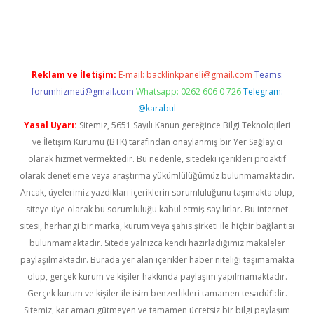
exper giriş adresi güncellendi
betexper.xyz
hiltonbet yeni giri
Reklam ve İletişim:
E-mail:
backlinkpaneli@gmail.com
Teams:
forumhizmeti@gmail.com
Whatsapp: 0262 606 0 726
Telegram:
@karabul
Yasal Uyarı:
Sitemiz, 5651 Sayılı Kanun gereğince Bilgi Teknolojileri
ve İletişim Kurumu (BTK) tarafından onaylanmış bir Yer Sağlayıcı
olarak hizmet vermektedir. Bu nedenle, sitedeki içerikleri proaktif
olarak denetleme veya araştırma yükümlülüğümüz bulunmamaktadır.
Ancak, üyelerimiz yazdıkları içeriklerin sorumluluğunu taşımakta olup,
siteye üye olarak bu sorumluluğu kabul etmiş sayılırlar. Bu internet
sitesi, herhangi bir marka, kurum veya şahıs şirketi ile hiçbir bağlantısı
bulunmamaktadır. Sitede yalnızca kendi hazırladığımız makaleler
paylaşılmaktadır. Burada yer alan içerikler haber niteliği taşımamakta
olup, gerçek kurum ve kişiler hakkında paylaşım yapılmamaktadır.
Gerçek kurum ve kişiler ile isim benzerlikleri tamamen tesadüfidir.
Sitemiz, kar amacı gütmeyen ve tamamen ücretsiz bir bilgi paylaşım