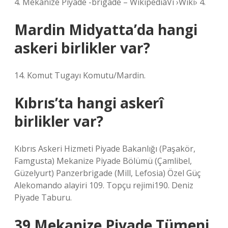
4. Mekanize Piyade -brigade – WikipediaVi ›Wiki› 4.
Mardin Midyatta’da hangi
askeri birlikler var?
14. Komut Tugayı Komutu/Mardin.
Kıbrıs’ta hangi askerî
birlikler var?
Kıbrıs Askeri Hizmeti Piyade Bakanlığı (Paşakör,
Famgusta) Mekanize Piyade Bölümü (Çamlibel,
Güzelyurt) Panzerbrigade (Mill, Lefosia) Özel Güç
Alekomando alayiri 109. Topçu rejimi190. Deniz
Piyade Taburu.
39 Mekanize Piyade Tümeni