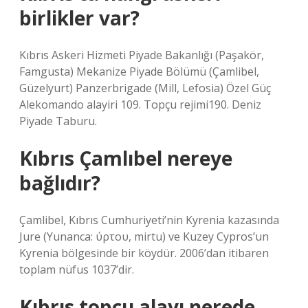
birlikler var?
Kıbrıs Askeri Hizmeti Piyade Bakanlığı (Paşakör,
Famgusta) Mekanize Piyade Bölümü (Çamlibel,
Güzelyurt) Panzerbrigade (Mill, Lefosia) Özel Güç
Alekomando alayiri 109. Topçu rejimi190. Deniz
Piyade Taburu.
Kıbrıs Çamlıbel nereye
bağlıdır?
Çamlibel, Kıbrıs Cumhuriyeti’nin Kyrenia kazasında
Jure (Yunanca: ύρτου, mirtu) ve Kuzey Cypros’un
Kyrenia bölgesinde bir köydür. 2006’dan itibaren
toplam nüfus 1037’dir.
Kıbrıs topçu alayı nerede