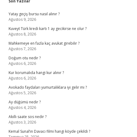
Sidebar
Son Yazılar
Yatay geçiş bursu nasıl alınır ?
Ağustos 9, 2026
Kuveyt Türk kredi kartı 1 ay gecikirse ne olur ?
Ağustos 8, 2026
Mahkemeye en fazla kaç avukat girebilir ?
Ağustos 7, 2026
Doğum otu nedir ?
Ağustos 6, 2026
Kur korumalıda hangi kur alınır ?
Ağustos 6, 2026
Avokado faydaları yumurtalıklara iyi gelir mi ?
Ağustos 5, 2026
Ay düğümü nedir ?
Ağustos 4, 2026
Akıllı saate sos nedir ?
Ağustos 3, 2026
Kemal Sunal’ın Davacı filmi hangi köyde çekildi ?
Temmuz 25, 2026