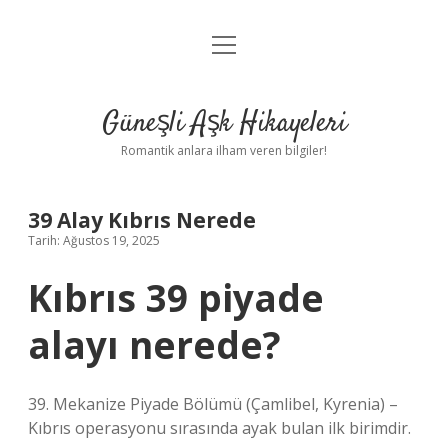
menüyü
Anasayfa
aç
Gizlilik Politikası
Güneşli Aşk Hikayeleri
Yasal Uyarı
Romantik anlara ilham veren bilgiler!
Hakkımızda
39 Alay Kıbrıs Nerede
Tarih: Ağustos 19, 2025
Kıbrıs 39 piyade
alayı nerede?
39. Mekanize Piyade Bölümü (Çamlibel, Kyrenia) –
Kıbrıs operasyonu sırasında ayak bulan ilk birimdir.