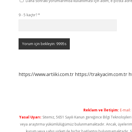
Daha sonraki yorumlarımda kullanılması için adım, e-posta adres
9 - 5 kaçtır?
*
https://www.artiiki.com.tr
https://trakyacim.com.tr
h
Reklam ve İletişim:
E-mail:
Yasal Uyarı:
Sitemiz, 5651 Sayılı Kanun gereğince Bilgi Teknolojiler
veya araştırma yükümlülüğümüz bulunmamaktadır. Ancak, üyelerimiz ya
kurum veya şahıs şirketi ile hiçbir bağlantısı bulunmamaktadır. S