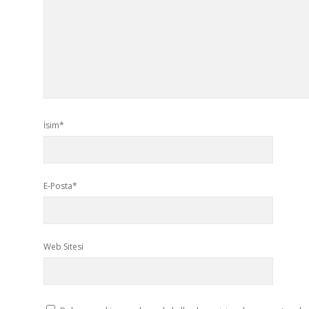
İsim*
E-Posta*
Web Sitesi