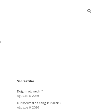
i
Sidebar
Son Yazılar
betci
vdcasino giriş
ilbet casino
ilbet yeni giriş
Betex
Doğum otu nedir ?
Ağustos 6, 2026
Kur korumalıda hangi kur alınır ?
Ağustos 6, 2026