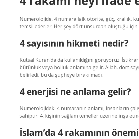
4 rakamı neyi ifade 
Numerolojide, 4 numara laik otorite, güç, krallık, kuralla
temsil ederler. Her şey dört unsurdan oluştuğu için ya
4 sayısının hikmeti nedir?
Kutsal Kuran’da da kullanıldığını görüyoruz. İstikr
bütünlük veya bolluk anlamına gelir. Allah, dört sayı
belirledi, bu da şüpheye bırakılmadı.
4 enerjisi ne anlama gelir?
Numerolojideki 4 numaranın anlamı, insanların çalış
sahiptir. 4, kişinin sağlam temeller üzerine inşa e
İslam’da 4 rakamının önemi