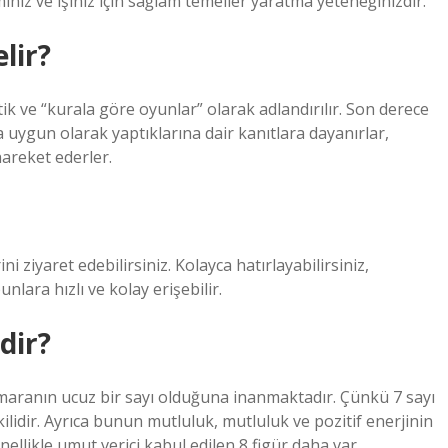
amınız ve işiniz için sağlam temeller yaratma yeteneğinizdir.
lir?
tik ve “kurala göre oyunlar” olarak adlandırılır. Son derece
la uygun olarak yaptıklarına dair kanıtlara dayanırlar,
hareket ederler.
ziyaret edebilirsiniz. Kolayca hatırlayabilirsiniz,
nlara hızlı ve kolay erişebilir.
dir?
umaranın ucuz bir sayı olduğuna inanmaktadır. Çünkü 7 sayı
işkilidir. Ayrıca bunun mutluluk, mutluluk ve pozitif enerjinin
likle umut verici kabul edilen 8 figür daha var.