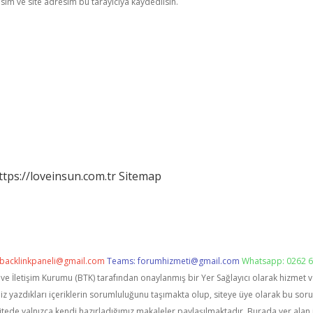
im ve site adresim bu tarayıcıya kaydedilsin.
ttps://loveinsun.com.tr
Sitemap
backlinkpaneli@gmail.com
Teams:
forumhizmeti@gmail.com
Whatsapp: 0262 6
i ve İletişim Kurumu (BTK) tarafından onaylanmış bir Yer Sağlayıcı olarak hizmet 
zdıkları içeriklerin sorumluluğunu taşımakta olup, siteye üye olarak bu sorumlu
itede yalnızca kendi hazırladığımız makaleler paylaşılmaktadır. Burada yer alan 