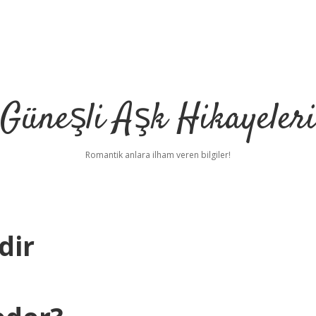
Güneşli Aşk Hikayeler
Romantik anlara ilham veren bilgiler!
dir