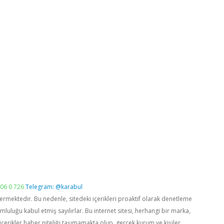
06 0 726
Telegram: @karabul
vermektedir. Bu nedenle, sitedeki içerikleri proaktif olarak denetleme
luğu kabul etmiş sayılırlar. Bu internet sitesi, herhangi bir marka,
içerikler haber niteliği taşımamakta olup, gerçek kurum ve kişiler