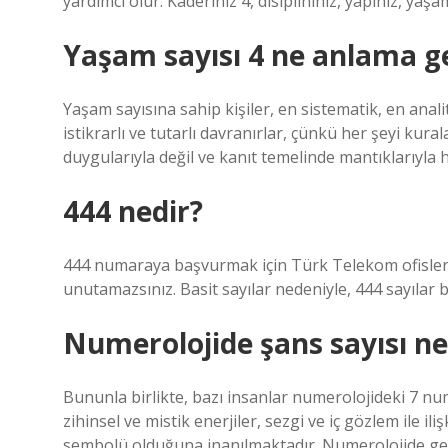
yardımcı olur. Kaderiniz 4, disiplininiz, yapınız, yaş
Yaşam sayısı 4 ne anlama ge
Yaşam sayısına sahip kişiler, en sistematik, en anali
istikrarlı ve tutarlı davranırlar, çünkü her şeyi kura
duygularıyla değil ve kanıt temelinde mantıklarıyla 
444 nedir?
444 numaraya başvurmak için Türk Telekom ofislerini 
unutamazsınız. Basit sayılar nedeniyle, 444 sayılar bu
Numerolojide şans sayısı ne
Bununla birlikte, bazı insanlar numerolojideki 7 n
zihinsel ve mistik enerjiler, sezgi ve iç gözlem ile il
sembolü olduğuna inanılmaktadır. Numerolojide genel