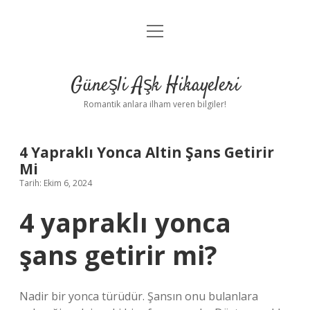
menüyü
Anasayfa
aç
Gizlilik Politikası
Güneşli Aşk Hikayeleri
Yasal Uyarı
Romantik anlara ilham veren bilgiler!
Hakkımızda
4 Yapraklı Yonca Altin Şans Getirir
Mi
Tarih: Ekim 6, 2024
4 yapraklı yonca
şans getirir mi?
Nadir bir yonca türüdür. Şansın onu bulanlara