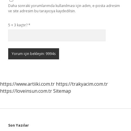
Daha sonraki yorumlarımda kullanılması için adım, e-posta adresim
ve site adresim bu tarayıcıya kaydedilsin.
5 + 3 kaçtır?
*
https://www.artiiki.com.tr
https://trakyacim.com.tr
https://loveinsun.com.tr
Sitemap
Sidebar
Son Yazılar