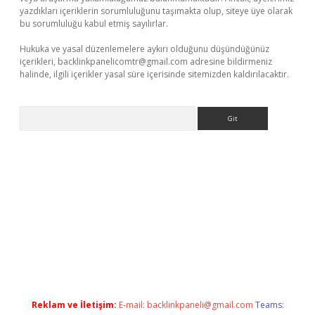
yazdıkları içeriklerin sorumluluğunu taşımakta olup, siteye üye olarak
bu sorumluluğu kabul etmiş sayılırlar.
Hukuka ve yasal düzenlemelere aykırı olduğunu düşündüğünüz
içerikleri,
backlinkpanelicomtr@gmail.com
adresine bildirmeniz
halinde, ilgili içerikler yasal süre içerisinde sitemizden kaldırılacaktır.
Arama
 giriş
Betexper giriş adresi güncellendi
betexper.xyz
hiltonbet
Reklam ve İletişim:
E-mail:
backlinkpaneli@gmail.com
Teams: