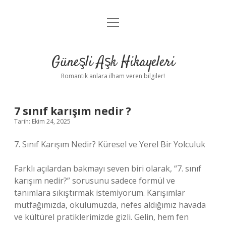
menüyü
Anasayfa
aç
Gizlilik Politikası
Güneşli Aşk Hikayeleri
Yasal Uyarı
Romantik anlara ilham veren bilgiler!
Hakkımızda
7 sınıf karışım nedir ?
Tarih: Ekim 24, 2025
7. Sınıf Karışım Nedir? Küresel ve Yerel Bir Yolculuk
Farklı açılardan bakmayı seven biri olarak, “7. sınıf
karışım nedir?” sorusunu sadece formül ve
tanımlara sıkıştırmak istemiyorum. Karışımlar
mutfağımızda, okulumuzda, nefes aldığımız havada
ve kültürel pratiklerimizde gizli. Gelin, hem fen