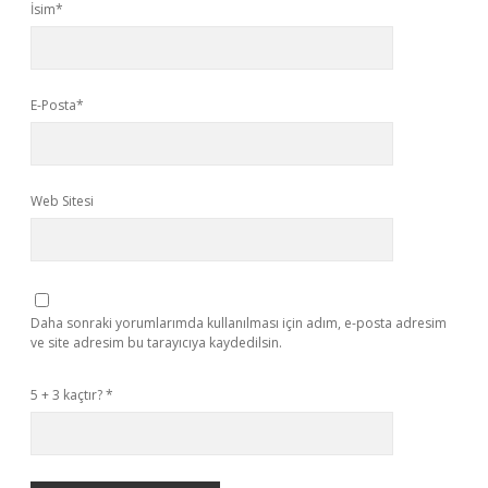
İsim*
E-Posta*
Web Sitesi
Daha sonraki yorumlarımda kullanılması için adım, e-posta adresim
ve site adresim bu tarayıcıya kaydedilsin.
5 + 3 kaçtır?
*