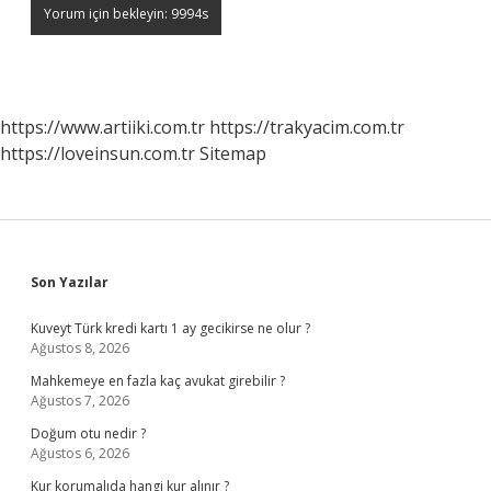
https://www.artiiki.com.tr
https://trakyacim.com.tr
https://loveinsun.com.tr
Sitemap
Sidebar
Son Yazılar
Kuveyt Türk kredi kartı 1 ay gecikirse ne olur ?
Ağustos 8, 2026
Mahkemeye en fazla kaç avukat girebilir ?
Ağustos 7, 2026
Doğum otu nedir ?
Ağustos 6, 2026
Kur korumalıda hangi kur alınır ?