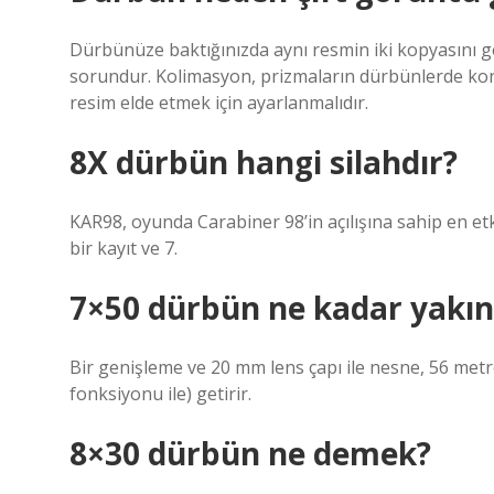
Dürbünüze baktığınızda aynı resmin iki kopyasını g
sorundur. Kolimasyon, prizmaların dürbünlerde kon
resim elde etmek için ayarlanmalıdır.
8X dürbün hangi silahdır?
KAR98, oyunda Carabiner 98’in açılışına sahip en etk
bir kayıt ve 7.
7×50 dürbün ne kadar yakınl
Bir genişleme ve 20 mm lens çapı ile nesne, 56 metr
fonksiyonu ile) getirir.
8×30 dürbün ne demek?