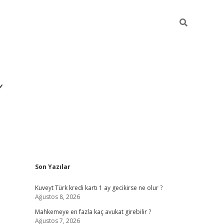
i
Sidebar
Son Yazılar
betci
vdcasino giriş
ilbet casino
ilbet yeni giriş
Betexp
Kuveyt Türk kredi kartı 1 ay gecikirse ne olur ?
Ağustos 8, 2026
Mahkemeye en fazla kaç avukat girebilir ?
Ağustos 7, 2026