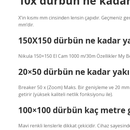
10x dürbün ne kadar 
X’in kısmı mm cinsinden lensin çapıdır. Geçmeniz ge
mm’dir.
150X150 dürbün ne kadar ya
Nikula 150×150 El Cam 1000 m/30m Özellikler My B
20×50 dürbün ne kadar yakın
Breaker 50 x (Zoom) Maks. Bir genişleme ve 20 mm 
getirir (yüksek kaliteli netlik fonksiyonu ile).
100×100 dürbün kaç metre g
Mavi renkli lenslerle dikkat çekicidir. Cihaz sayesi