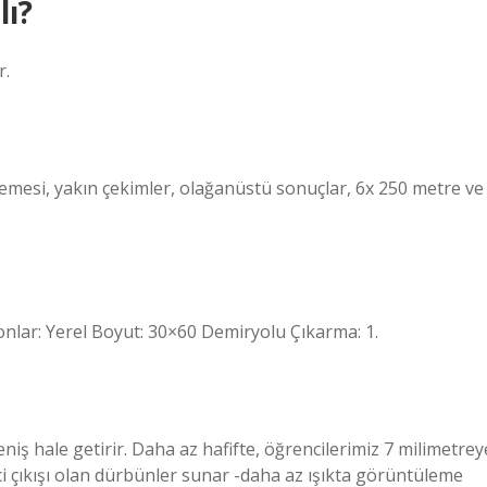
lı?
r.
şlemesi, yakın çekimler, olağanüstü sonuçlar, 6x 250 metre ve
lar: Yerel Boyut: 30×60 Demiryolu Çıkarma: 1.
ş hale getirir. Daha az hafifte, öğrencilerimiz 7 milimetrey
ci çıkışı olan dürbünler sunar -daha az ışıkta görüntüleme