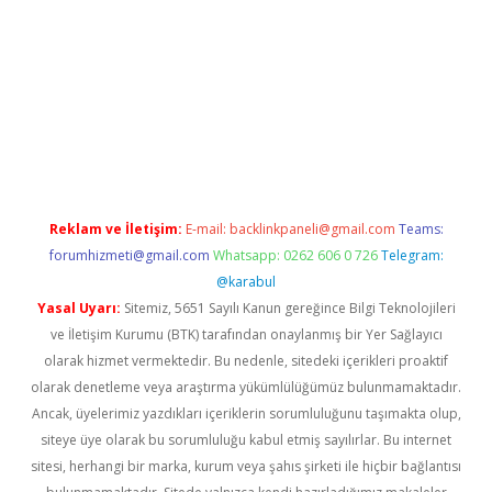
per giriş adresi güncellendi
betexper.xyz
hiltonbet yeni giriş
Reklam ve İletişim:
E-mail:
backlinkpaneli@gmail.com
Teams:
forumhizmeti@gmail.com
Whatsapp: 0262 606 0 726
Telegram:
@karabul
Yasal Uyarı:
Sitemiz, 5651 Sayılı Kanun gereğince Bilgi Teknolojileri
ve İletişim Kurumu (BTK) tarafından onaylanmış bir Yer Sağlayıcı
olarak hizmet vermektedir. Bu nedenle, sitedeki içerikleri proaktif
olarak denetleme veya araştırma yükümlülüğümüz bulunmamaktadır.
Ancak, üyelerimiz yazdıkları içeriklerin sorumluluğunu taşımakta olup,
siteye üye olarak bu sorumluluğu kabul etmiş sayılırlar. Bu internet
sitesi, herhangi bir marka, kurum veya şahıs şirketi ile hiçbir bağlantısı