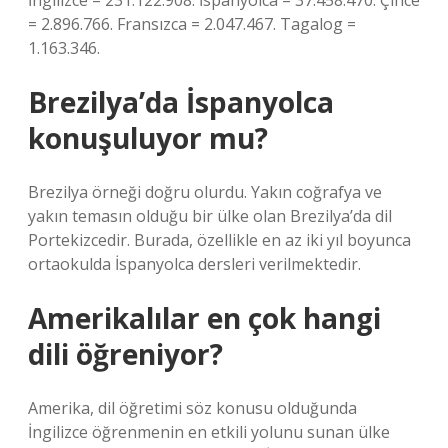
İngilizce = 231.122.908. İspanyolca = 37.458.470. Çince
= 2.896.766. Fransızca = 2.047.467. Tagalog =
1.163.346.
Brezilya’da İspanyolca
konuşuluyor mu?
Brezilya örneği doğru olurdu. Yakın coğrafya ve
yakın temasın olduğu bir ülke olan Brezilya’da dil
Portekizcedir. Burada, özellikle en az iki yıl boyunca
ortaokulda İspanyolca dersleri verilmektedir.
Amerikalılar en çok hangi
dili öğreniyor?
Amerika, dil öğretimi söz konusu olduğunda
İngilizce öğrenmenin en etkili yolunu sunan ülke