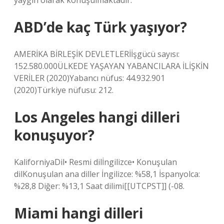
yaygın olarak konuşulmaktadır.
ABD’de kaç Türk yaşıyor?
AMERİKA BİRLEŞİK DEVLETLERİİşgücü sayısı:
152.580.000ÜLKEDE YAŞAYAN YABANCILARA İLİŞKİN
VERİLER (2020)Yabancı nüfus: 44.932.901
(2020)Türkiye nüfusu: 212.
Los Angeles hangi dilleri
konuşuyor?
KaliforniyaDil• Resmi dilİngilizce• Konuşulan
dilKonuşulan ana diller İngilizce: %58,1 İspanyolca:
%28,8 Diğer: %13,1 Saat dilimi[[UTCPST]] (-08.
Miami hangi dilleri