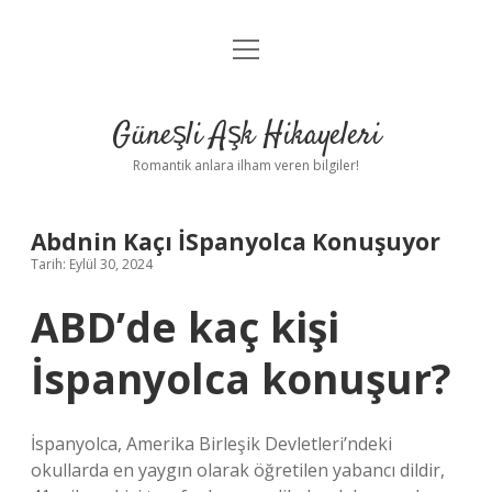
menüyü
Anasayfa
aç
Gizlilik Politikası
Güneşli Aşk Hikayeleri
Yasal Uyarı
Romantik anlara ilham veren bilgiler!
Hakkımızda
Abdnin Kaçı İSpanyolca Konuşuyor
Tarih: Eylül 30, 2024
ABD’de kaç kişi
İspanyolca konuşur?
İspanyolca, Amerika Birleşik Devletleri’ndeki
okullarda en yaygın olarak öğretilen yabancı dildir,