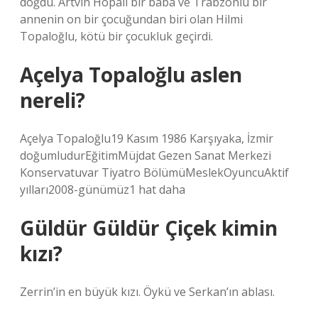
doğdu. Artvin Hopalı bir baba ve Trabzonlu bir
annenin on bir çocuğundan biri olan Hilmi
Topaloğlu, kötü bir çocukluk geçirdi.
Açelya Topaloğlu aslen
nereli?
Açelya Topaloğlu19 Kasım 1986 Karşıyaka, İzmir
doğumludurEğitimMüjdat Gezen Sanat Merkezi
Konservatuvar Tiyatro BölümüMeslekOyuncuAktif
yılları2008-günümüz1 hat daha
Güldür Güldür Çiçek kimin
kızı?
Zerrin’in en büyük kızı. Öykü ve Serkan’ın ablası.