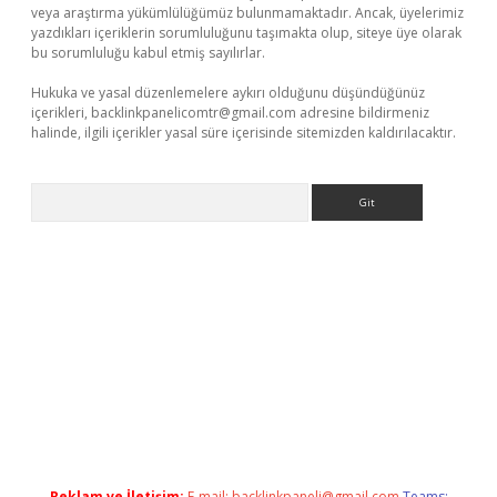
veya araştırma yükümlülüğümüz bulunmamaktadır. Ancak, üyelerimiz
yazdıkları içeriklerin sorumluluğunu taşımakta olup, siteye üye olarak
bu sorumluluğu kabul etmiş sayılırlar.
Hukuka ve yasal düzenlemelere aykırı olduğunu düşündüğünüz
içerikleri,
backlinkpanelicomtr@gmail.com
adresine bildirmeniz
halinde, ilgili içerikler yasal süre içerisinde sitemizden kaldırılacaktır.
Arama
exper giriş adresi güncellendi
betexper.xyz
hiltonbet yeni giri
Reklam ve İletişim:
E-mail:
backlinkpaneli@gmail.com
Teams: