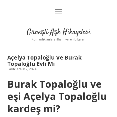
menüyü
Anasayfa
aç
Gizlilik Politikası
Güneşli Aşk Hikayeleri
Yasal Uyarı
Romantik anlara ilham veren bilgiler!
Hakkımızda
Açelya Topaloğlu Ve Burak
Topaloğlu Evli Mi
Tarih: Aralık 2, 2024
Burak Topaloğlu ve
eşi Açelya Topaloğlu
kardeş mi?