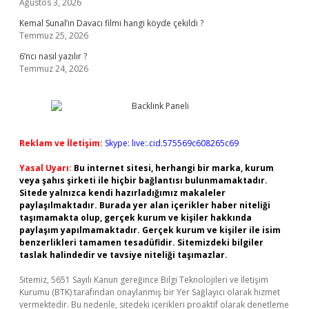
Ağustos 3, 2026
Kemal Sunal’ın Davacı filmi hangi köyde çekildi ?
Temmuz 25, 2026
6’ncı nasıl yazılır ?
Temmuz 24, 2026
Reklam ve İletişim:
Skype: live:.cid.575569c608265c69
Yasal Uyarı:
Bu internet sitesi, herhangi bir marka, kurum
veya şahıs şirketi ile hiçbir bağlantısı bulunmamaktadır.
Sitede yalnızca kendi hazırladığımız makaleler
paylaşılmaktadır. Burada yer alan içerikler haber niteliği
taşımamakta olup, gerçek kurum ve kişiler hakkında
paylaşım yapılmamaktadır. Gerçek kurum ve kişiler ile isim
benzerlikleri tamamen tesadüfidir. Sitemizdeki bilgiler
taslak halindedir ve tavsiye niteliği taşımazlar.
Sitemiz, 5651 Sayılı Kanun gereğince Bilgi Teknolojileri ve İletişim
Kurumu (BTK) tarafından onaylanmış bir Yer Sağlayıcı olarak hizmet
vermektedir. Bu nedenle, sitedeki içerikleri proaktif olarak denetleme