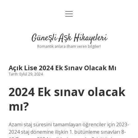
menüyü
Anasayfa
aç
Gizlilik Politikası
Güneşli Aşk Hikayeleri
Yasal Uyarı
Romantik anlara ilham veren bilgiler!
Hakkımızda
Açık Lise 2024 Ek Sınav Olacak Mı
Tarih: Eylül 29, 2024
2024 Ek sınav olacak
mı?
Azami staj süresini tamamlayan öğrenciler için 2023-
2024 staj dönemine ilişkin 1. bütünleme sınavları 8-