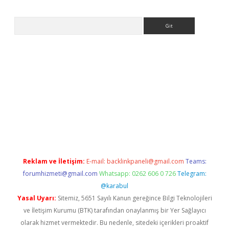
Arama
exper giriş adresi güncellendi
betexper.xyz
hiltonbet yeni gir
Reklam ve İletişim:
E-mail:
backlinkpaneli@gmail.com
Teams:
forumhizmeti@gmail.com
Whatsapp: 0262 606 0 726
Telegram:
@karabul
Yasal Uyarı:
Sitemiz, 5651 Sayılı Kanun gereğince Bilgi Teknolojileri
ve İletişim Kurumu (BTK) tarafından onaylanmış bir Yer Sağlayıcı
olarak hizmet vermektedir. Bu nedenle, sitedeki içerikleri proaktif