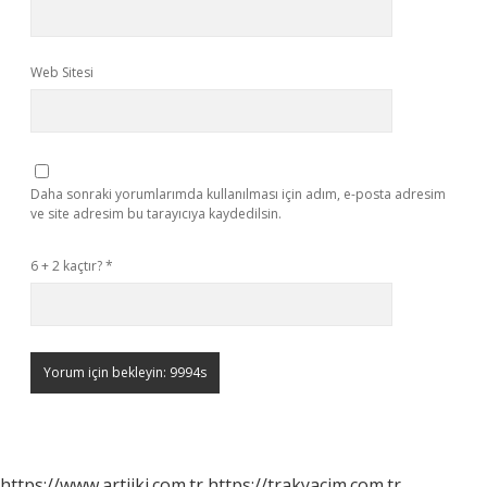
Web Sitesi
Daha sonraki yorumlarımda kullanılması için adım, e-posta adresim
ve site adresim bu tarayıcıya kaydedilsin.
6 + 2 kaçtır?
*
https://www.artiiki.com.tr
https://trakyacim.com.tr