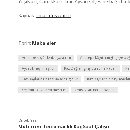
Yeşilyurt, Çanakkale ilinin Ayvacık ilçesine bağlı bir 
Kaynak:
smartdus.com.tr
Tarih:
Makaleler
Adatepe köyü denize yakın mı
Adatepe köyü hangi ilçeye bağ
Ayvacık neyi meşhur
Kaz Dağları giriş ücreti ne kadar
Ka
Kaz Dağlarına hangi aylarda gidilir
Kaz Dağlarının neyi meşhu
Yeşilyurt köyü neyi meşhur
Zeus Altarı neden kapalı
Önceki Yazı
Mütercim-Tercümanlık Kaç Saat Çalışır