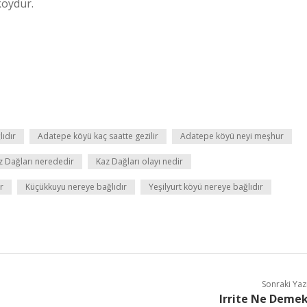
köydür.
lıdır
Adatepe köyü kaç saatte gezilir
Adatepe köyü neyi meşhur
z Dağları nerededir
Kaz Dağları olayı nedir
r
Küçükkuyu nereye bağlıdır
Yeşilyurt köyü nereye bağlıdır
Sonraki Yaz
Irrite Ne Deme