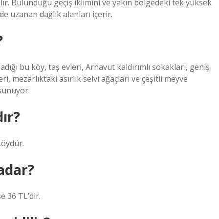
alır. Bulunduğu geçiş iklimini ve yakın bölgedeki tek yüksek
e uzanan dağlık alanları içerir.
?
dığı bu köy, taş evleri, Arnavut kaldırımlı sokakları, geniş
i, mezarlıktaki asırlık selvi ağaçları ve çeşitli meyve
 sunuyor.
ır?
köydür.
kadar?
se 36 TL’dir.