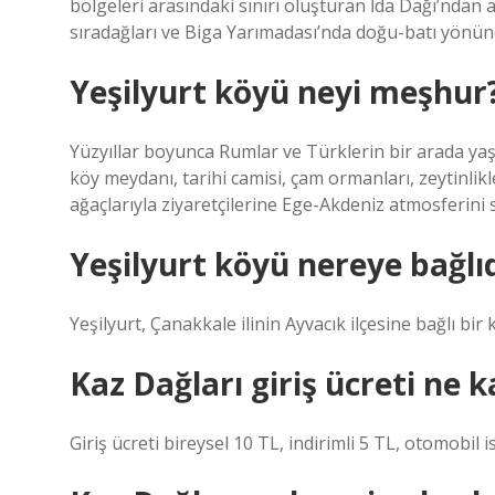
bölgeleri arasındaki sınırı oluşturan İda Dağı’ndan 
sıradağları ve Biga Yarımadası’nda doğu-batı yönünd
Yeşilyurt köyü neyi meşhur
Yüzyıllar boyunca Rumlar ve Türklerin bir arada yaşa
köy meydanı, tarihi camisi, çam ormanları, zeytinlikler
ağaçlarıyla ziyaretçilerine Ege-Akdeniz atmosferini
Yeşilyurt köyü nereye bağlıd
Yeşilyurt, Çanakkale ilinin Ayvacık ilçesine bağlı bir 
Kaz Dağları giriş ücreti ne 
Giriş ücreti bireysel 10 TL, indirimli 5 TL, otomobil i