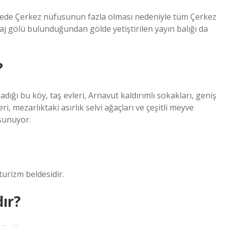
İlçede Çerkez nüfusunun fazla olması nedeniyle tüm Çerkez
raj gölü bulunduğundan gölde yetiştirilen yayın balığı da
?
dığı bu köy, taş evleri, Arnavut kaldırımlı sokakları, geniş
i, mezarlıktaki asırlık selvi ağaçları ve çeşitli meyve
 sunuyor.
turizm beldesidir.
ır?