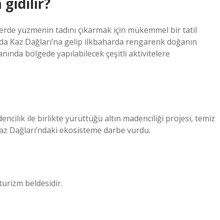
gidilir?
lerde yüzmenin tadını çıkarmak için mükemmel bir tatil
nda Kaz Dağları’na gelip ilkbaharda rengarenk doğanın
nında bölgede yapılabilecek çeşitli aktivitelere
encilik ile birlikte yürüttüğü altın madenciliği projesi, temiz
Kaz Dağları’ndaki ekosisteme darbe vurdu.
turizm beldesidir.