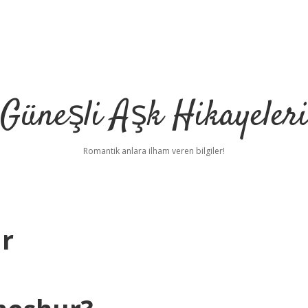
Güneşli Aşk Hikayeler
Romantik anlara ilham veren bilgiler!
r