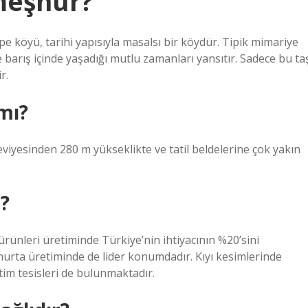
meşhur?
e köyü, tarihi yapısıyla masalsı bir köydür. Tipik mimariye
 barış içinde yaşadığı mutlu zamanları yansıtır. Sadece bu ta
r.
mı?
viyesinden 280 m yükseklikte ve tatil beldelerine çok yakın
?
ürünleri üretiminde Türkiye’nin ihtiyacının %20’sini
umurta üretiminde de lider konumdadır. Kıyı kesimlerinde
retim tesisleri de bulunmaktadır.