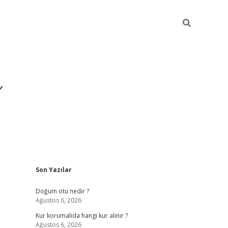
i
Sidebar
Son Yazılar
betci
vdcasino giriş
ilbet casino
ilbet yeni giriş
Betexpe
Doğum otu nedir ?
Ağustos 6, 2026
Kur korumalıda hangi kur alınır ?
Ağustos 6, 2026