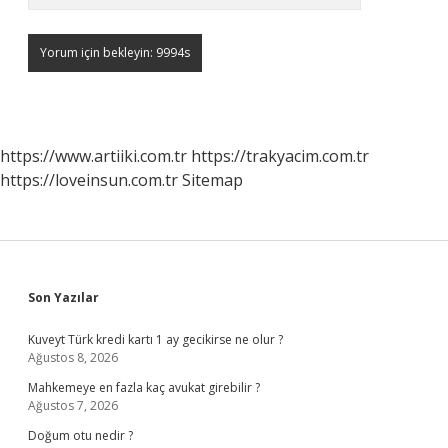
https://www.artiiki.com.tr
https://trakyacim.com.tr
https://loveinsun.com.tr
Sitemap
Sidebar
Son Yazılar
Kuveyt Türk kredi kartı 1 ay gecikirse ne olur ?
Ağustos 8, 2026
Mahkemeye en fazla kaç avukat girebilir ?
Ağustos 7, 2026
Doğum otu nedir ?