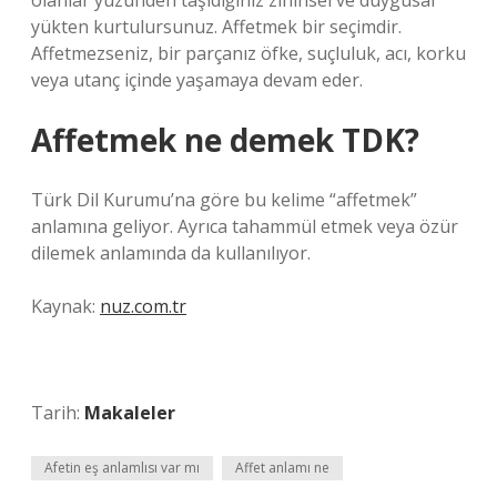
olanlar yüzünden taşıdığınız zihinsel ve duygusal
yükten kurtulursunuz. Affetmek bir seçimdir.
Affetmezseniz, bir parçanız öfke, suçluluk, acı, korku
veya utanç içinde yaşamaya devam eder.
Affetmek ne demek TDK?
Türk Dil Kurumu’na göre bu kelime “affetmek”
anlamına geliyor. Ayrıca tahammül etmek veya özür
dilemek anlamında da kullanılıyor.
Kaynak:
nuz.com.tr
Tarih:
Makaleler
Afetin eş anlamlısı var mı
Affet anlamı ne