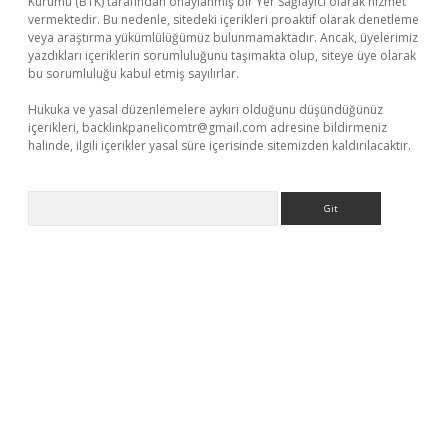
Kurumu (BTK) tarafından onaylanmış bir Yer Sağlayıcı olarak hizmet
vermektedir. Bu nedenle, sitedeki içerikleri proaktif olarak denetleme
veya araştırma yükümlülüğümüz bulunmamaktadır. Ancak, üyelerimiz
yazdıkları içeriklerin sorumluluğunu taşımakta olup, siteye üye olarak
bu sorumluluğu kabul etmiş sayılırlar.
Hukuka ve yasal düzenlemelere aykırı olduğunu düşündüğünüz
içerikleri,
backlinkpanelicomtr@gmail.com
adresine bildirmeniz
halinde, ilgili içerikler yasal süre içerisinde sitemizden kaldırılacaktır.
Arama
texper giriş adresi güncellendi
betexper.xyz
hiltonbet yeni gi