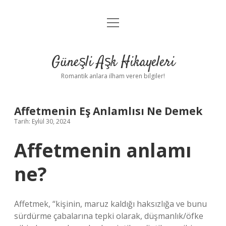
menüyü
Anasayfa
aç
Gizlilik Politikası
Güneşli Aşk Hikayeleri
Yasal Uyarı
Romantik anlara ilham veren bilgiler!
Hakkımızda
Affetmenin Eş Anlamlısı Ne Demek
Tarih: Eylül 30, 2024
Affetmenin anlamı
ne?
Affetmek, “kişinin, maruz kaldığı haksızlığa ve bunu
sürdürme çabalarına tepki olarak, düşmanlık/öfke