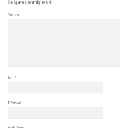
ile işaretlenmişlerdir
Yorum
İsim*
E-Posta*
Web Sitesi