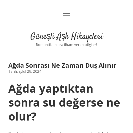
menüyü
Anasayfa
aç
Gizlilik Politikası
Güneşli Aşk Hikayeleri
Yasal Uyarı
Romantik anlara ilham veren bilgiler!
Hakkımızda
Ağda Sonrası Ne Zaman Duş Alınır
Tarih: Eylül 29, 2024
Ağda yaptıktan
sonra su değerse ne
olur?