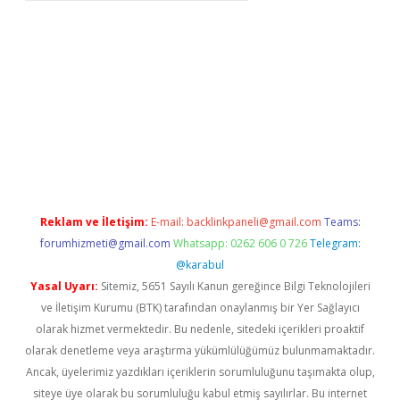
xper giriş adresi güncellendi
betexper.xyz
hiltonbet yeni giriş
Reklam ve İletişim:
E-mail:
backlinkpaneli@gmail.com
Teams:
forumhizmeti@gmail.com
Whatsapp: 0262 606 0 726
Telegram:
@karabul
Yasal Uyarı:
Sitemiz, 5651 Sayılı Kanun gereğince Bilgi Teknolojileri
ve İletişim Kurumu (BTK) tarafından onaylanmış bir Yer Sağlayıcı
olarak hizmet vermektedir. Bu nedenle, sitedeki içerikleri proaktif
olarak denetleme veya araştırma yükümlülüğümüz bulunmamaktadır.
Ancak, üyelerimiz yazdıkları içeriklerin sorumluluğunu taşımakta olup,
siteye üye olarak bu sorumluluğu kabul etmiş sayılırlar. Bu internet