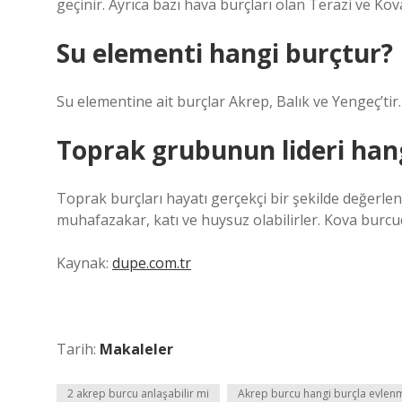
geçinir. Ayrıca bazı hava burçları olan Terazi ve Kova
Su elementi hangi burçtur?
Su elementine ait burçlar Akrep, Balık ve Yengeç’tir.
Toprak grubunun lideri han
Toprak burçları hayatı gerçekçi bir şekilde değerlend
muhafazakar, katı ve huysuz olabilirler. Kova burcu
Kaynak:
dupe.com.tr
Tarih:
Makaleler
2 akrep burcu anlaşabilir mi
Akrep burcu hangi burçla evlenm