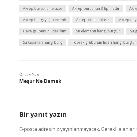
Akrep burcunu ne üzer
Akrep burcunun 3 tipi nedir
Akre
Akrep hangi yaşta evlenir
Akrep kimle anlaşır
Akrep ney
Hava grubunun lideri kim
Su elementi hangi burçtur
Su g
Su kadınları hangi burç
Toprak grubunun lideri hangi burçtur
Önceki Yazı
Meşur Ne Demek
Bir yanıt yazın
E-posta adresiniz yayınlanmayacak.
Gerekli alanlar