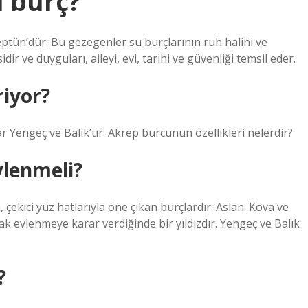
i burç?
eptün’dür. Bu gezegenler su burçlarının ruh halini ve
ir ve duyguları, aileyi, evi, tarihi ve güvenliği temsil eder.
riyor?
 Yengeç ve Balık’tır. Akrep burcunun özellikleri nelerdir?
vlenmeli?
ekici yüz hatlarıyla öne çıkan burçlardır. Aslan. Kova ve
ncak evlenmeye karar verdiğinde bir yıldızdır. Yengeç ve Balık
?