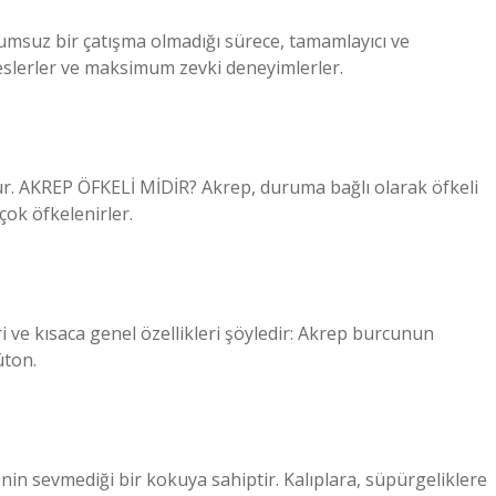
Olumsuz bir çatışma olmadığı sürece, tamamlayıcı ve
i beslerler ve maksimum zevki deneyimlerler.
. AKREP ÖFKELİ MİDİR? Akrep, duruma bağlı olarak öfkeli
çok öfkelenirler.
 ve kısaca genel özellikleri şöyledir: Akrep burcunun
üton.
nin sevmediği bir kokuya sahiptir. Kalıplara, süpürgeliklere