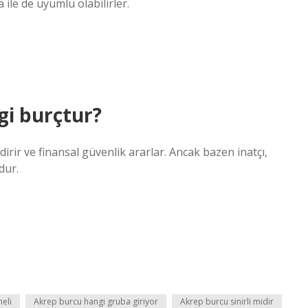
 ile de uyumlu olabilirler.
gi burçtur?
irir ve finansal güvenlik ararlar. Ancak bazen inatçı,
dur.
eli
Akrep burcu hangi gruba giriyor
Akrep burcu sinirli midir