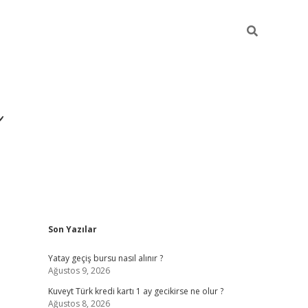
i
Sidebar
Son Yazılar
betci
vdcasino giriş
ilb
Yatay geçiş bursu nasıl alınır ?
Ağustos 9, 2026
Kuveyt Türk kredi kartı 1 ay gecikirse ne olur ?
Ağustos 8, 2026