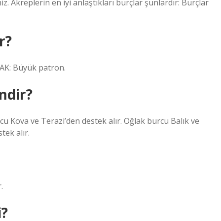
. Akreplerin en iyi anlaştıkları burçlar şunlardır: Burçlar
r?
LAK: Büyük patron.
mdir?
cu Kova ve Terazi’den destek alır. Oğlak burcu Balık ve
tek alır.
.
i?