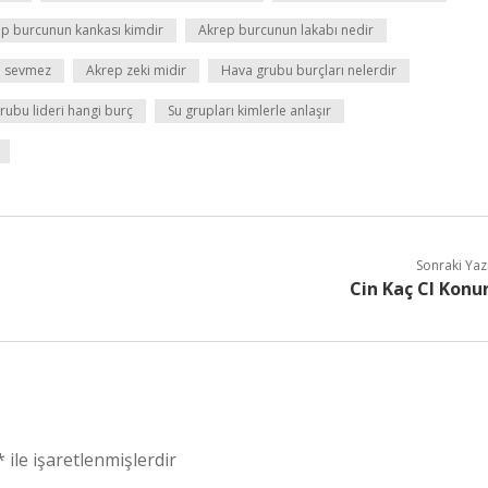
p burcunun kankası kimdir
Akrep burcunun lakabı nedir
i sevmez
Akrep zeki midir
Hava grubu burçları nelerdir
rubu lideri hangi burç
Su grupları kimlerle anlaşır
Sonraki Yaz
Cin Kaç Cl Konu
*
ile işaretlenmişlerdir