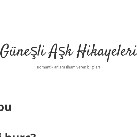
Güneşli Aşk Hikayeler
Romantik anlara ilham veren bilgiler!
bu