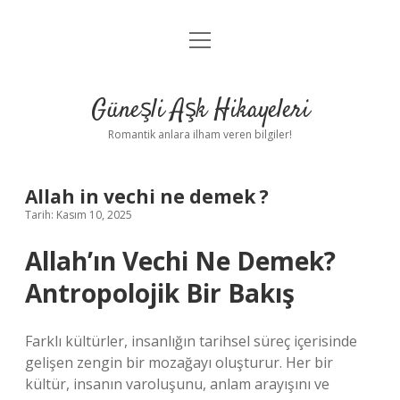
menüyü
Anasayfa
aç
Gizlilik Politikası
Güneşli Aşk Hikayeleri
Yasal Uyarı
Romantik anlara ilham veren bilgiler!
Hakkımızda
Allah in vechi ne demek ?
Tarih: Kasım 10, 2025
Allah’ın Vechi Ne Demek?
Antropolojik Bir Bakış
Farklı kültürler, insanlığın tarihsel süreç içerisinde
gelişen zengin bir mozağayı oluşturur. Her bir
kültür, insanın varoluşunu, anlam arayışını ve