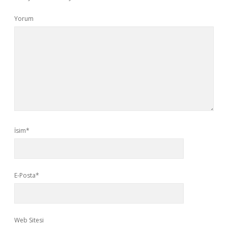
Yorum
İsim*
E-Posta*
Web Sitesi