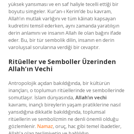
yüksek yansıması ve en saf haliyle tecelli ettiği bir
boyutu simgeler. Kur’an-ı Kerim’de bu kavram,
Allah’ın mutlak varlığını ve tüm kâinatı kapsayan
kudretini temsil ederken, aynı zamanda yaratılışın
derin anlamını ve insanın Allah ile olan bağını ifade
eder. Bu, bir tür sembolik dilin, insanın en derin
varoluşsal sorularına verdiği bir cevaptır.
Ritüeller ve Semboller Üzerinden
Allah’ın Vechi
Antropolojik açıdan bakıldığında, bir kültürün
inançları, o toplumun ritüellerinde ve sembollerinde
somutlaşır. İslam dünyasında,
Allah’ın vechi
kavramı, inançlı bireylerin yaşam pratiklerine nasıl
yansıdığına dikkatle bakıldığında, toplumsal
ritüellerin ve sembolizmin ne denli önemli olduğu
gözlemlenir.
Namaz
, oruç, hac gibi temel ibadetler,
Allah’a olan teslimiyetin ve bağlılığın