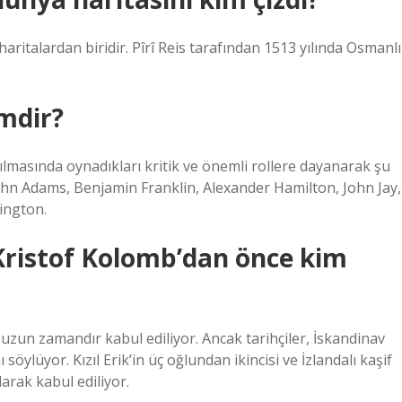
haritalardan biridir. Pîrî Reis tarafından 1513 yılında Osmanlı
mdir?
tılmasında oynadıkları kritik ve önemli rollere dayanarak şu
John Adams, Benjamin Franklin, Alexander Hamilton, John Jay,
ington.
 Kristof Kolomb’dan önce kim
uzun zamandır kabul ediliyor. Ancak tarihçiler, İskandinav
 söylüyor. Kızıl Erik’in üç oğlundan ikincisi ve İzlandalı kaşif
larak kabul ediliyor.