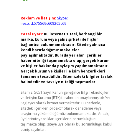
Reklam ve İletişim:
Skype:
live:.cid.575569c608265c69
Yasal Uyarı:
Bu internet sitesi, herhangi bir
marka, kurum veya şahıs şirketi ile hiçbir
bağlantısı bulunmamaktadır. Sitede yalnızca
kendi hazırladığımız makaleler
paylaşılmaktadır. Burada yer alan içerikler
haber niteliği taşımamakta olup, gerçek kurum
ve kişiler hakkında paylaşım yapılmamaktadır.
Gerçek kurum ve kişiler ile isim benzerlikleri
tamamen tesadüfidir. Sitemizdeki bilgiler taslak
halindedir ve tavsiye niteliği taşımazlar.
Sitemiz, 5651 Sayılı Kanun gereğince Bilgi Teknolojileri
ve İletişim Kurumu (BTK) tarafından onaylanmış bir Yer
Sağlayıcı olarak hizmet vermektedir. Bu nedenle,
sitedeki içerikleri proaktif olarak denetleme veya
araştırma yükümlülüğümüz bulunmamaktadır. Ancak,
üyelerimiz yazdıkları içeriklerin sorumluluğunu
taşımakta olup, siteye üye olarak bu sorumluluğu kabul
etmiş sayılırlar.