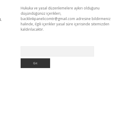
Hukuka ve yasal düzenlemelere aykırı olduğunu
düşündüğünüz içerikleri,
.
backlinkpanelicomtr@gmail.com
adresine bildirmeniz
halinde, ilgili içerikler yasal süre içerisinde sitemizden
kaldırılacaktır.
Arama