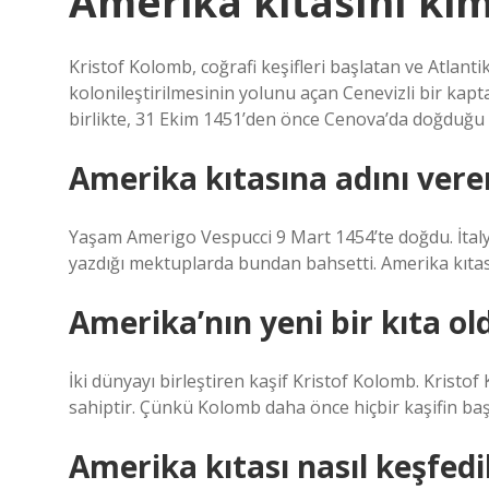
Amerika kıtasını kim
Kristof Kolomb, coğrafi keşifleri başlatan ve Atlan
kolonileştirilmesinin yolunu açan Cenevizli bir kap
birlikte, 31 Ekim 1451’den önce Cenova’da doğduğu 
Amerika kıtasına adını vere
Yaşam Amerigo Vespucci 9 Mart 1454’te doğdu. İtalya
yazdığı mektuplarda bundan bahsetti. Amerika kıtası
Amerika’nın yeni bir kıta o
İki dünyayı birleştiren kaşif Kristof Kolomb. Kristo
sahiptir. Çünkü Kolomb daha önce hiçbir kaşifin baş
Amerika kıtası nasıl keşfedi