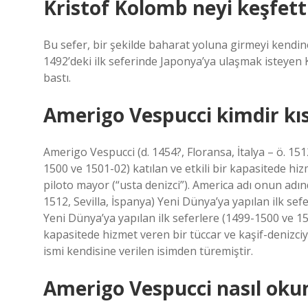
Kristof Kolomb neyi keşfett
Bu sefer, bir şekilde baharat yoluna girmeyi kendin
1492’deki ilk seferinde Japonya’ya ulaşmak isteyen 
bastı.
Amerigo Vespucci kimdir kı
Amerigo Vespucci (d. 1454?, Floransa, İtalya – ö. 151
1500 ve 1501-02) katılan ve etkili bir kapasitede hizm
piloto mayor (“usta denizci”). America adı onun adınd
1512, Sevilla, İspanya) Yeni Dünya’ya yapılan ilk sef
Yeni Dünya’ya yapılan ilk seferlere (1499-1500 ve 1501
kapasitede hizmet veren bir tüccar ve kaşif-denizciyd
ismi kendisine verilen isimden türemiştir.
Amerigo Vespucci nasıl oku