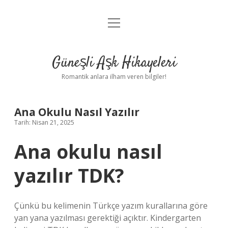
menüyü
Anasayfa
aç
Gizlilik Politikası
Güneşli Aşk Hikayeleri
Yasal Uyarı
Romantik anlara ilham veren bilgiler!
Hakkımızda
Ana Okulu Nasıl Yazılır
Tarih: Nisan 21, 2025
Ana okulu nasıl
yazılır TDK?
Çünkü bu kelimenin Türkçe yazım kurallarına göre
yan yana yazılması gerektiği açıktır. Kindergarten