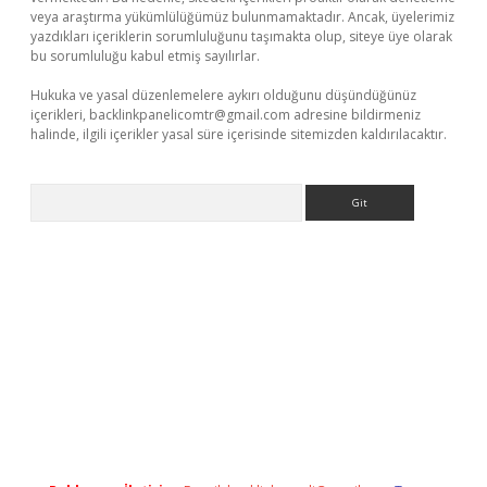
veya araştırma yükümlülüğümüz bulunmamaktadır. Ancak, üyelerimiz
yazdıkları içeriklerin sorumluluğunu taşımakta olup, siteye üye olarak
bu sorumluluğu kabul etmiş sayılırlar.
Hukuka ve yasal düzenlemelere aykırı olduğunu düşündüğünüz
içerikleri,
backlinkpanelicomtr@gmail.com
adresine bildirmeniz
halinde, ilgili içerikler yasal süre içerisinde sitemizden kaldırılacaktır.
Arama
texper giriş adresi güncellendi
betexper.xyz
hiltonbet yeni gi