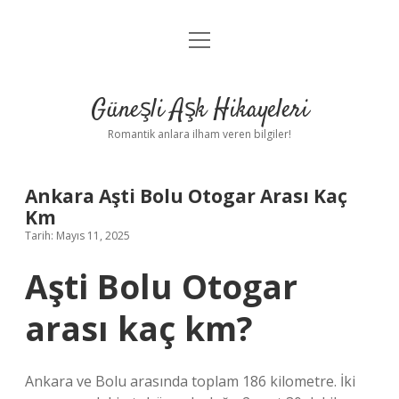
menüyü
Anasayfa
aç
Gizlilik Politikası
Güneşli Aşk Hikayeleri
Yasal Uyarı
Romantik anlara ilham veren bilgiler!
Hakkımızda
Ankara Aşti Bolu Otogar Arası Kaç
Km
Tarih: Mayıs 11, 2025
Aşti Bolu Otogar
arası kaç km?
Ankara ve Bolu arasında toplam 186 kilometre. İki