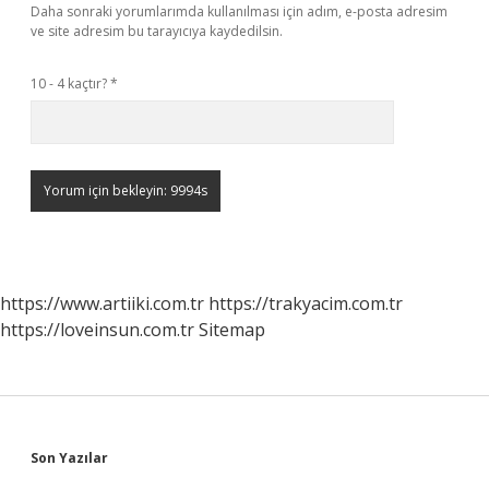
Daha sonraki yorumlarımda kullanılması için adım, e-posta adresim
ve site adresim bu tarayıcıya kaydedilsin.
10 - 4 kaçtır?
*
https://www.artiiki.com.tr
https://trakyacim.com.tr
https://loveinsun.com.tr
Sitemap
Sidebar
Son Yazılar