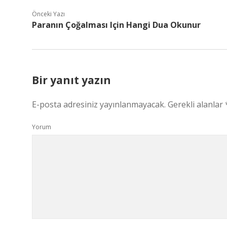
Önceki Yazı
Paranın Çoğalması Için Hangi Dua Okunur
Bir yanıt yazın
E-posta adresiniz yayınlanmayacak.
Gerekli alanlar
Yorum