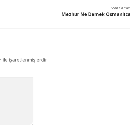
Sonraki Yaz
Mezhur Ne Demek Osmanlıc
*
ile işaretlenmişlerdir