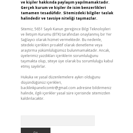
ve kişiler hakkında paylaşım yapılmamaktadır.
Gerçek kurum ve kişiler ile isim benzerlikleri
tamamen tesadüfidir. Sitemizdeki bilgiler taslak
halindedir ve tavsiye niteliği taşımazlar.
Sitemiz, 5651 Sayılı Kanun gereğince Bilgi Teknolojileri
ve İletişim Kurumu (BTK) tarafından onaylanmış bir Yer
Sağlayıcı olarak hizmet vermektedir. Bu nedenle,
sitedeki içerikleri proaktif olarak denetleme veya
araştırma yükümlülüğümüz bulunmamaktadır. Ancak,
üyelerimiz yazdıkları içeriklerin sorumluluğunu
taşımakta olup, siteye üye olarak bu sorumluluğu kabul
etmiş sayılırlar.
Hukuka ve yasal düzenlemelere aykırı olduğunu
düşündüğünüz içerikleri,
backlinkpanelicomtr@gmail.com
adresine bildirmeniz
halinde, ilgili içerikler yasal süre içerisinde sitemizden
kaldırılacaktır.
Arama