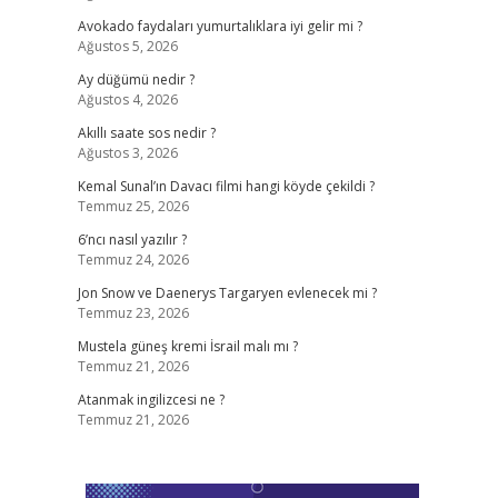
Avokado faydaları yumurtalıklara iyi gelir mi ?
Ağustos 5, 2026
Ay düğümü nedir ?
Ağustos 4, 2026
Akıllı saate sos nedir ?
Ağustos 3, 2026
Kemal Sunal’ın Davacı filmi hangi köyde çekildi ?
Temmuz 25, 2026
6’ncı nasıl yazılır ?
Temmuz 24, 2026
Jon Snow ve Daenerys Targaryen evlenecek mi ?
Temmuz 23, 2026
Mustela güneş kremi İsrail malı mı ?
Temmuz 21, 2026
Atanmak ingilizcesi ne ?
Temmuz 21, 2026