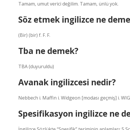
Tamam, umut verici değilim. Tamam, ünlü yok.
Söz etmek ingilizce ne dem
(Bir) (bir) f. F. F.
Tba ne demek?
TBA (duyuruldu)
Avanak ingilizcesi nedir?
Nebbech i. Maffin i. Widgeon [modası geçmiş] i. WI
Spesifikasyon ingilizce ne 
İngilizce Sözlükte “Spesifik” teriminin anlamları: 5 So