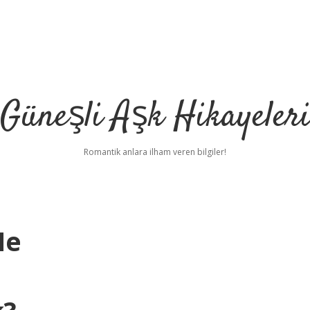
Güneşli Aşk Hikayeler
Romantik anlara ilham veren bilgiler!
Ne