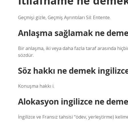
İtilafname ne deme
Geçmişi gizle, Geçmiş Ayrıntıları Sil: Entente.
Anlaşma sağlamak ne deme
Bir anlaşma, iki veya daha fazla taraf arasında hi
sözdür.
Söz hakkı ne demek ingilizc
Konuşma hakkı i.
Alokasyon ingilizce ne dem
İngilizce ve Fransız tahsisi “ödev, yerleştirme) kelime