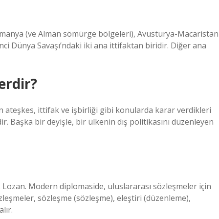
r, Almanya (ve Alman sömürge bölgeleri), Avusturya-Macaristan
nci Dünya Savaşı’ndaki iki ana ittifaktan biridir. Diğer ana
erdir?
 ateşkes, ittifak ve işbirliği gibi konularda karar verdikleri
r. Başka bir deyişle, bir ülkenin dış politikasını düzenleyen
. Lozan. Modern diplomaside, uluslararası sözleşmeler için
zleşmeler, sözleşme (sözleşme), eleştiri (düzenleme),
lır.