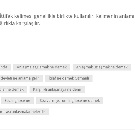
ttifak kelimesi genellikle birlikte kullanılır. Kelimenin anlamı
rlıkla karşılaşılır.
sında
Anlaşma sağlamak ne demek
Anlaşmak uzlaşmak ne demek
af devleti ne anlama gelir
İtilaf ne demek Osmanlı
 İtilaf ne demek
Karşılıklı anlaşmaya ne denir
Söz ingilizce ne
Söz vermiyorum ingilizce ne demek
ararası anlaşmalar nelerdir