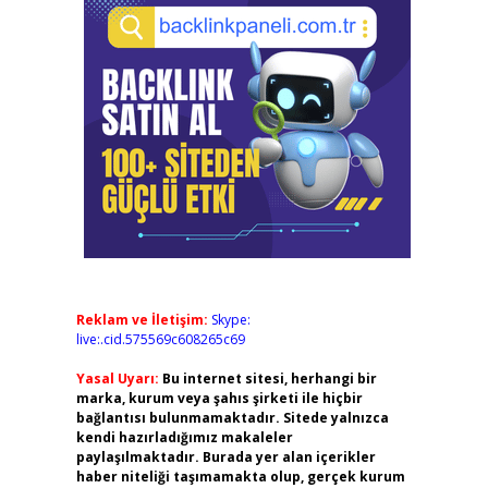
Reklam ve İletişim:
Skype:
live:.cid.575569c608265c69
Yasal Uyarı:
Bu internet sitesi, herhangi bir
marka, kurum veya şahıs şirketi ile hiçbir
bağlantısı bulunmamaktadır. Sitede yalnızca
kendi hazırladığımız makaleler
paylaşılmaktadır. Burada yer alan içerikler
haber niteliği taşımamakta olup, gerçek kurum