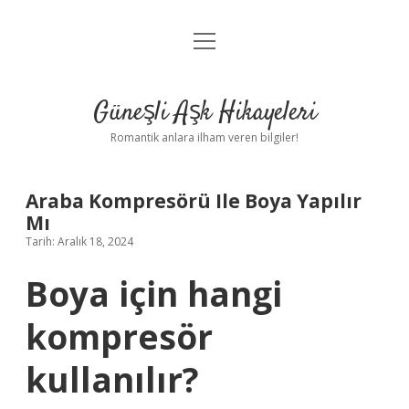
menüyü
Anasayfa
aç
Gizlilik Politikası
Güneşli Aşk Hikayeleri
Yasal Uyarı
Romantik anlara ilham veren bilgiler!
Hakkımızda
Araba Kompresörü Ile Boya Yapılır
Mı
Tarih: Aralık 18, 2024
Boya için hangi
kompresör
kullanılır?