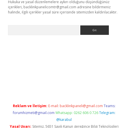
Hukuka ve yasal düzenlemelere aykırı olduğunu düşündüğünüz
içerikleri,
backlinkpanelicomtr@gmail.com
adresine bildirmeniz
halinde, ilgili içerikler yasal süre içerisinde sitemizden kaldırılacaktır.
Arama
xper giriş adresi güncellendi
betexper.xyz
hiltonbet yeni giriş
Reklam ve İletişim:
E-mail:
backlinkpaneli@gmail.com
Teams:
forumhizmeti@gmail.com
Whatsapp: 0262 606 0 726
Telegram:
@karabul
Yasal Uyarı:
Sitemiz, 5651 Sayılı Kanun gereğince Bilgi Teknolojileri