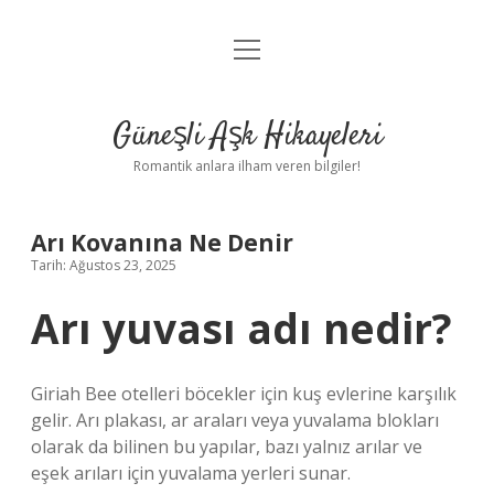
menüyü
Anasayfa
aç
Gizlilik Politikası
Güneşli Aşk Hikayeleri
Yasal Uyarı
Romantik anlara ilham veren bilgiler!
Hakkımızda
Arı Kovanına Ne Denir
Tarih: Ağustos 23, 2025
Arı yuvası adı nedir?
Giriah Bee otelleri böcekler için kuş evlerine karşılık
gelir. Arı plakası, ar araları veya yuvalama blokları
olarak da bilinen bu yapılar, bazı yalnız arılar ve
eşek arıları için yuvalama yerleri sunar.