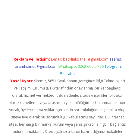
texper giriş adresi güncellendi
betexper.xyz
hiltonbet yeni gir
Reklam ve İletişim:
E-mail:
backlinkpaneli@gmail.com
Teams:
forumhizmeti@gmail.com
Whatsapp: 0262 606 0 726
Telegram:
@karabul
Yasal Uyarı:
Sitemiz, 5651 Sayılı Kanun gereğince Bilgi Teknolojileri
ve İletişim Kurumu (BTK) tarafından onaylanmış bir Yer Sağlayıcı
olarak hizmet vermektedir. Bu nedenle, sitedeki içerikleri proaktif
olarak denetleme veya araştırma yükümlülüğümüz bulunmamaktadır.
Ancak, üyelerimiz yazdıkları içeriklerin sorumluluğunu taşımakta olup,
siteye üye olarak bu sorumluluğu kabul etmiş sayılırlar. Bu internet
sitesi, herhangi bir marka, kurum veya şahıs şirketi ile hiçbir bağlantısı
bulunmamaktadır. Sitede yalnızca kendi hazırladığımız makaleler