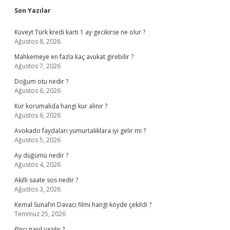
Sidebar
Son Yazılar
Kuveyt Türk kredi kartı 1 ay gecikirse ne olur ?
Ağustos 8, 2026
Mahkemeye en fazla kaç avukat girebilir ?
Ağustos 7, 2026
Doğum otu nedir ?
Ağustos 6, 2026
Kur korumalıda hangi kur alınır ?
Ağustos 6, 2026
Avokado faydaları yumurtalıklara iyi gelir mi ?
Ağustos 5, 2026
Ay düğümü nedir ?
Ağustos 4, 2026
Akıllı saate sos nedir ?
Ağustos 3, 2026
Kemal Sunal’ın Davacı filmi hangi köyde çekildi ?
Temmuz 25, 2026
6’ncı nasıl yazılır ?