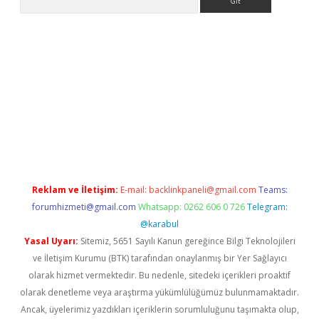
bet yeni giriş
Betexper giriş adresi güncellendi
betexper.xyz
hi
Reklam ve İletişim:
E-mail:
backlinkpaneli@gmail.com
Teams:
forumhizmeti@gmail.com
Whatsapp: 0262 606 0 726
Telegram:
@karabul
Yasal Uyarı:
Sitemiz, 5651 Sayılı Kanun gereğince Bilgi Teknolojileri
ve İletişim Kurumu (BTK) tarafından onaylanmış bir Yer Sağlayıcı
olarak hizmet vermektedir. Bu nedenle, sitedeki içerikleri proaktif
olarak denetleme veya araştırma yükümlülüğümüz bulunmamaktadır.
Ancak, üyelerimiz yazdıkları içeriklerin sorumluluğunu taşımakta olup,