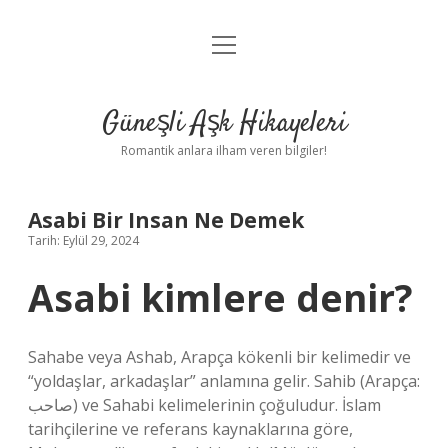
menüyü
Anasayfa
aç
Gizlilik Politikası
Güneşli Aşk Hikayeleri
Yasal Uyarı
Romantik anlara ilham veren bilgiler!
Hakkımızda
Asabi Bir Insan Ne Demek
Tarih: Eylül 29, 2024
Asabi kimlere denir?
Sahabe veya Ashab, Arapça kökenli bir kelimedir ve
“yoldaşlar, arkadaşlar” anlamına gelir. Sahib (Arapça:
صاحب) ve Sahabi kelimelerinin çoğuludur. İslam
tarihçilerine ve referans kaynaklarına göre,