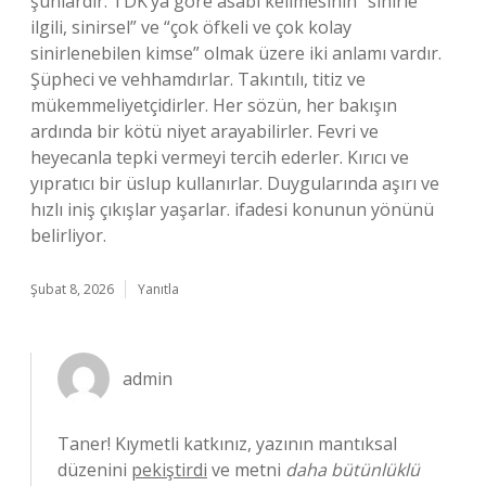
şunlardır: TDK’ya göre asabi kelimesinin “sinirle
ilgili, sinirsel” ve “çok öfkeli ve çok kolay
sinirlenebilen kimse” olmak üzere iki anlamı vardır.
Şüpheci ve vehhamdırlar. Takıntılı, titiz ve
mükemmeliyetçidirler. Her sözün, her bakışın
ardında bir kötü niyet arayabilirler. Fevri ve
heyecanla tepki vermeyi tercih ederler. Kırıcı ve
yıpratıcı bir üslup kullanırlar. Duygularında aşırı ve
hızlı iniş çıkışlar yaşarlar. ifadesi konunun yönünü
belirliyor.
Şubat 8, 2026
Yanıtla
admin
Taner! Kıymetli katkınız, yazının mantıksal
düzenini
pekiştirdi
ve metni
daha bütünlüklü