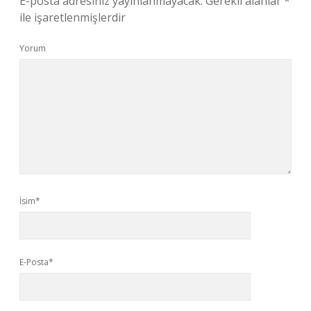
E-posta adresiniz yayınlanmayacak.
Gerekli alanlar
*
ile işaretlenmişlerdir
Yorum
İsim*
E-Posta*