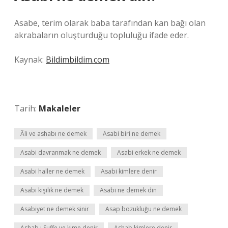
Asabe, terim olarak baba tarafından kan bağı olan
akrabaların oluşturduğu topluluğu ifade eder.
Kaynak:
Bildimbildim.com
Tarih:
Makaleler
Âli ve ashabı ne demek
Asabi biri ne demek
Asabi davranmak ne demek
Asabi erkek ne demek
Asabi haller ne demek
Asabi kimlere denir
Asabi kişilik ne demek
Asabi ne demek din
Asabiyet ne demek sinir
Asap bozukluğu ne demek
Ashab ı Suffe ve kime denir
Ashab kimlere denir